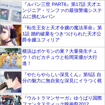
『ルパン三世 PART6』第17話 天才エ
ンジニア・リンファの最強警備システ
ムに挑むルパン
『転生王女と天才令嬢の魔法革命』第
1話 婚約破棄をつきつけられた天才公
爵令嬢ユフィリア
横浜はポケモンの巣？大量発生チュ
ウ！のピカチュウと松岡茉優が大行
進！
『やたらやらしい深見くん』第5話 自
分の魅力に無自覚な深見にイラつく梶
『ウルトラマンサーガ』ゆうばり国際
ファンタスティック映画祭2012