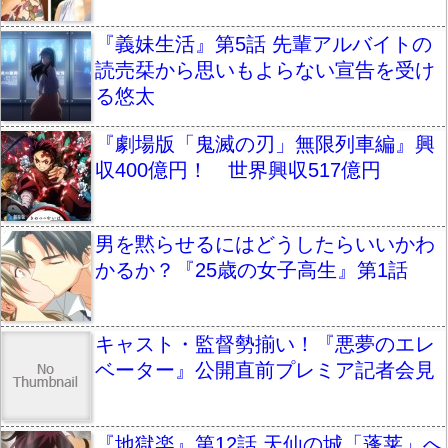
『義妹生活』第5話 先輩アルバイトの
読売栞から思いもよらない宣告を受け
る悠太
『劇場版「鬼滅の刃」無限列車編』興
収400億円！ 世界興収517億円
男を黙らせるにはどうしたらいいかわ
かるか？『25歳の女子高生』第1話
キャスト・監督勢揃い！『悪夢のエレ
ベーター』公開直前プレミア記者会見
『地獄楽』第12話 天仙の城「蓬莱」へ