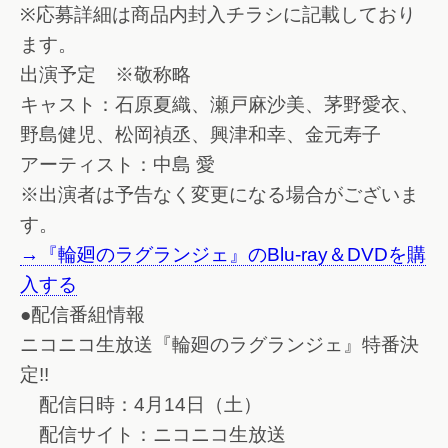
※応募詳細は商品内封入チラシに記載しており
ます。
出演予定 ※敬称略
キャスト：石原夏織、瀬戸麻沙美、茅野愛衣、
野島健児、松岡禎丞、興津和幸、金元寿子
アーティスト：中島 愛
※出演者は予告なく変更になる場合がございま
す。
→『輪廻のラグランジェ』のBlu-ray＆DVDを購
入する
●配信番組情報
ニコニコ生放送『輪廻のラグランジェ』特番決
定!!
配信日時：4月14日（土）
配信サイト：ニコニコ生放送