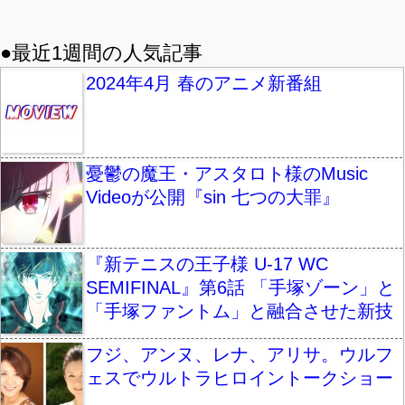
●最近1週間の人気記事
2024年4月 春のアニメ新番組
憂鬱の魔王・アスタロト様のMusic
Videoが公開『sin 七つの大罪』
『新テニスの王子様 U-17 WC
SEMIFINAL』第6話 「手塚ゾーン」と
「手塚ファントム」と融合させた新技
フジ、アンヌ、レナ、アリサ。ウルフ
ェスでウルトラヒロイントークショー