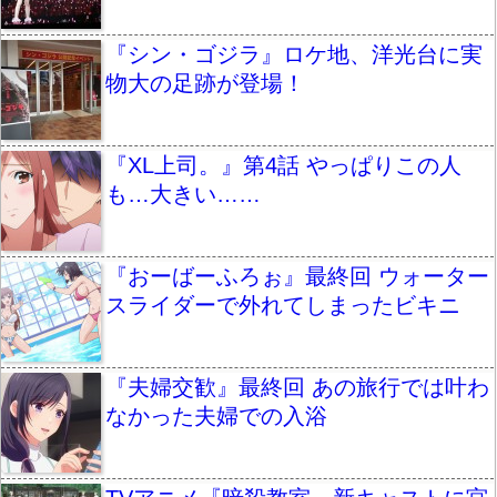
『シン・ゴジラ』ロケ地、洋光台に実
物大の足跡が登場！
『XL上司。』第4話 やっぱりこの人
も…大きい……
『おーばーふろぉ』最終回 ウォーター
スライダーで外れてしまったビキニ
『夫婦交歓』最終回 あの旅行では叶わ
なかった夫婦での入浴