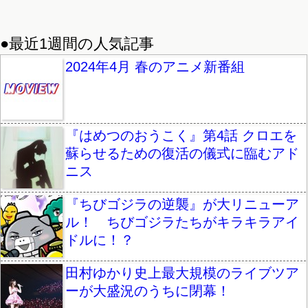
●最近1週間の人気記事
2024年4月 春のアニメ新番組
『はめつのおうこく』第4話 クロエを
蘇らせるための復活の儀式に臨むアド
ニス
『ちびゴジラの逆襲』が大リニューア
ル！ ちびゴジラたちがキラキラアイ
ドルに！？
田村ゆかり史上最大規模のライブツア
ーが大盛況のうちに閉幕！