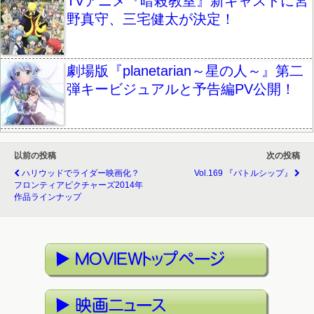
TVアニメ『暗殺教室』新キャストに宮
野真守、三宅健太が決定！
劇場版『planetarian～星の人～』第二
弾キービジュアルと予告編PV公開！
以前の投稿
次の投稿
ハリウッドでライダー映画化？
Vol.169 『バトルシップ』
フロンティアピクチャーズ2014年
作品ラインナップ