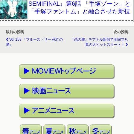
SEMIFINAL』第6話 「手塚ゾーン」と
「手塚ファントム」と融合させた新技
以前の投稿
次の投稿
Vol.158 『ブルース・リー 死亡の
『恋の罪』テアトル新宿で全回立ち
塔』
見の大ヒットスタート！