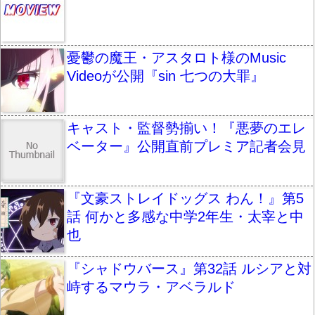
憂鬱の魔王・アスタロト様のMusic
Videoが公開『sin 七つの大罪』
キャスト・監督勢揃い！『悪夢のエレ
ベーター』公開直前プレミア記者会見
『文豪ストレイドッグス わん！』第5
話 何かと多感な中学2年生・太宰と中
也
『シャドウバース』第32話 ルシアと対
峙するマウラ・アベラルド