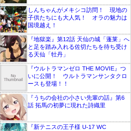
しんちゃんがメキシコ訪問！ 現地の
子供たちにも大人気！ オラの魅力は
国境越え！
『地獄楽』第12話 天仙の城「蓬莱」へ
と足を踏み入れる佐切たちを待ち受け
る天仙「牡丹」
『ウルトラマンゼロ THE MOVIE』つ
いに公開！ ウルトラマンサンタクロ
ースも登場！！
『うちの会社の小さい先輩の話』第6
話 拓馬の初夢に現れた詩織里
『新テニスの王子様 U-17 WC