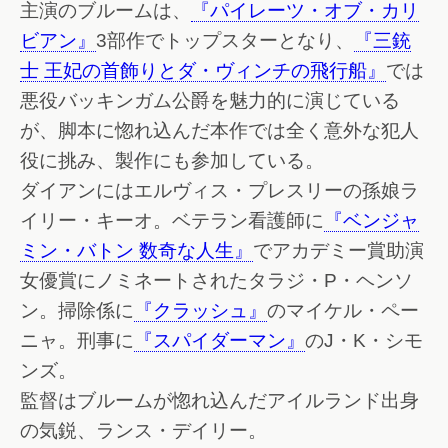
主演のブルームは、
『パイレーツ・オブ・カリ
ビアン』
3部作でトップスターとなり、
『三銃
士 王妃の首飾りとダ・ヴィンチの飛行船』
では
悪役バッキンガム公爵を魅力的に演じている
が、脚本に惚れ込んだ本作では全く意外な犯人
役に挑み、製作にも参加している。
ダイアンにはエルヴィス・プレスリーの孫娘ラ
イリー・キーオ。ベテラン看護師に
『ベンジャ
ミン・バトン 数奇な人生』
でアカデミー賞助演
女優賞にノミネートされたタラジ・P・ヘンソ
ン。掃除係に
『クラッシュ』
のマイケル・ペー
ニャ。刑事に
『スパイダーマン』
のJ・K・シモ
ンズ。
監督はブルームが惚れ込んだアイルランド出身
の気鋭、ランス・デイリー。