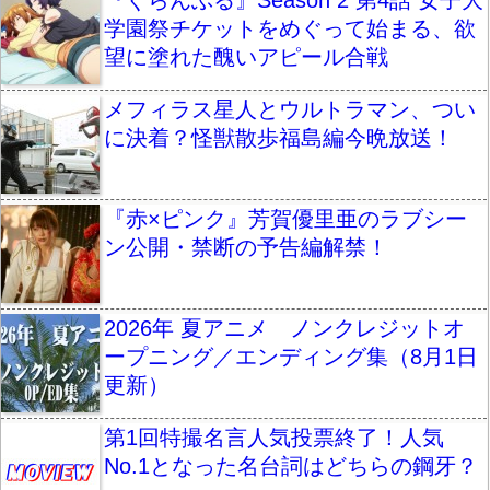
学園祭チケットをめぐって始まる、欲
望に塗れた醜いアピール合戦
メフィラス星人とウルトラマン、つい
に決着？怪獣散歩福島編今晩放送！
『赤×ピンク』芳賀優里亜のラブシー
ン公開・禁断の予告編解禁！
2026年 夏アニメ ノンクレジットオ
ープニング／エンディング集（8月1日
更新）
第1回特撮名言人気投票終了！人気
No.1となった名台詞はどちらの鋼牙？