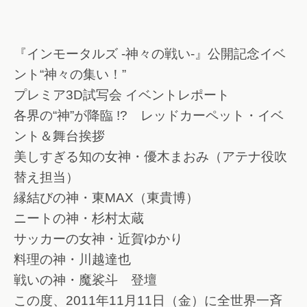
『インモータルズ -神々の戦い-』公開記念イベ
ント“神々の集い！”
プレミア3D試写会 イベントレポート
各界の“神”が降臨 !? レッドカーペット・イベ
ント＆舞台挨拶
美しすぎる知の女神・優木まおみ（アテナ役吹
替え担当）
縁結びの神・東MAX（東貴博）
ニートの神・杉村太蔵
サッカーの女神・近賀ゆかり
料理の神・川越達也
戦いの神・魔裟斗 登壇
この度、2011年11月11日（金）に全世界一斉