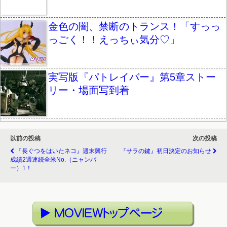
金色の闇、禁断のトランス！「すっっ
っごく！！えっちぃ気分♡」
実写版『パトレイバー』第5章ストー
リー・場面写到着
以前の投稿
次の投稿
『長ぐつをはいたネコ』週末興行
『サラの鍵』初日決定のお知らせ
成績2週連続全米No.（ニャンバ
ー）1！