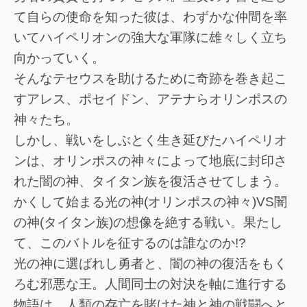
て自らの使命を知った彼は、わずかな仲間を率
いてハイペリオンの強大な軍隊に雄々しく立ち
向かっていく。
そんなテセウスを助けるために奇跡を巻き起こ
すアレス、ポセイドン、アテナらオリンポスの
神々たち。
しかし、戦いをしぶとく生き延びたハイペリオ
ンは、オリンポスの神々によって地底に封印さ
れた闇の神、タイタン族を復活させてしまう。
かくして始まる光の神(オリンポスの神々)VS闇
の神(タイタン族)の想像を絶する戦い。果たし
て、このバトルを征するのは誰なのか!?
光の神に選ばれし勇者と、闇の神の復活をもく
ろむ邪悪な王。人間同士の対決を軸に進行する
物語は、人類の存亡を賭けた神と神の戦闘へと