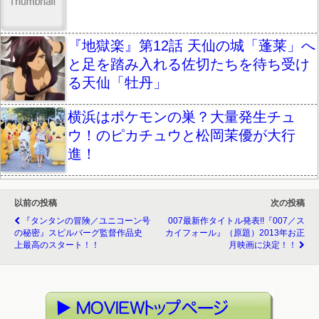
『地獄楽』第12話 天仙の城「蓬莱」へ
と足を踏み入れる佐切たちを待ち受け
る天仙「牡丹」
横浜はポケモンの巣？大量発生チュ
ウ！のピカチュウと松岡茉優が大行
進！
以前の投稿
次の投稿
『タンタンの冒険／ユニコーン号
007最新作タイトル発表!!『007／ス
の秘密』スピルバーグ監督作品史
カイフォール』（原題）2013年お正
上最高のスタート！！
月映画に決定！！