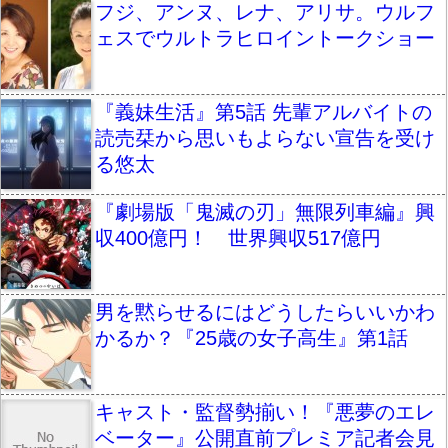
フジ、アンヌ、レナ、アリサ。ウルフ
ェスでウルトラヒロイントークショー
『義妹生活』第5話 先輩アルバイトの
読売栞から思いもよらない宣告を受け
る悠太
『劇場版「鬼滅の刃」無限列車編』興
収400億円！ 世界興収517億円
男を黙らせるにはどうしたらいいかわ
かるか？『25歳の女子高生』第1話
キャスト・監督勢揃い！『悪夢のエレ
ベーター』公開直前プレミア記者会見