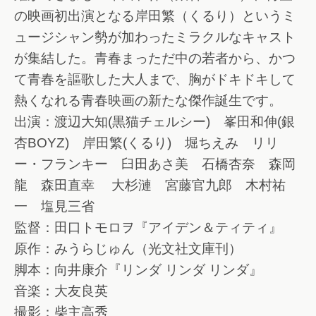
の映画初出演となる岸田繁（くるり）というミ
ュージシャン勢が加わったミラクルなキャスト
が集結した。青春まっただ中の若者から、かつ
て青春を謳歌した大人まで、胸がドキドキして
熱くなれる青春映画の新たな傑作誕生です。
出演：渡辺大知(黒猫チェルシー) 峯田和伸(銀
杏BOYZ) 岸田繁(くるり) 堀ちえみ リリ
ー・フランキー 臼田あさ美 石橋杏奈 森岡
龍 森田直幸 大杉漣 宮藤官九郎 木村祐
一 塩見三省
監督：田口トモロヲ『アイデン＆ティティ』
原作：みうらじゅん（光文社文庫刊）
脚本：向井康介『リンダ リンダ リンダ』
音楽：大友良英
撮影：柴主高秀