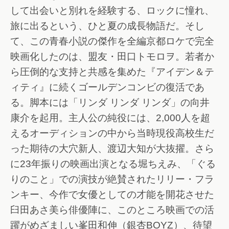
して出会いと別れを経験する、ロックに憧れ、
旅に出るという、ひと夏の成長物語だ。そし
て、この青春小説の傑作を全編京都ロケで完全
映画化したのは、盟友・田口トモロヲ。若者か
ら圧倒的な支持と共感を集めた『アイデン＆テ
ィティ』に続くゴールデンコンビの復活であ
る。脚本には「リンダ リンダ リンダ」の向井
康介を起用。主人公の純役には、2,000人を超
えるオーディションの中から当時現役高校生だ
った期待の大穴新人、渡辺大知が大抜擢。さら
に23年振りの映画出演となる堀ちえみ、「ぐる
りのこと」での演技が絶賛されたリリー・フラ
ンキー、今作で女優としての才能を開花させた
臼田あさ美ら俳優陣に、このところ映画での活
躍がめざましい峯田和伸（銀杏BOYZ）、待望