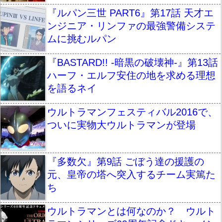
『ルパン三世 PART6』第17話 天才エ
ンジニア・リンファの最強警備システ
ムに挑むルパン
『BASTARD!! -暗黒の破壊神-』第13話
ハーフ・エルフ安住の地を求める理想
を語るネイ
ウルトラマンフェスティバル2016で、
ついに実物大ウルトラマンが登場
『多数欠』第9話 ごぼう達の援護の
元、皇帝の塔へ突入するチーム実篤た
ち
ウルトラマンとは何なのか？ ウルト