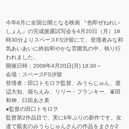
今年8月に全国公開となる映画 『色即ぜねれい
しょん』の完成披露試写会を4月20日（月）18
時30分よりスペースFS汐留にて、登壇者みな和
気あいあいに終始和やかな雰囲気の中、執り行
われました。
開催日時：2009年4月20日(月) 18:30～
会場：スペースFS汐留
登壇者：田口トモロヲ監督、みうらじゅん、渡
辺大知、堀ちえみ、リリー・フランキー、峯田
和伸、臼田あさ美
●監督の田口トモロヲ
監督第2作品目で、実に6年ぶりの新作です。友
達で親友のみうらじゅんさんの作品をまさか2