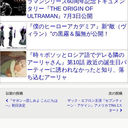
ラマンシリーズ60周年記念ドキュメン
タリー『THE ORIGIN OF
ULTRAMAN』7月3日公開
『僕のヒーローアカデミア』新“敵（ヴ
ィラン）”の黒霧＆脳無が公開！
『時々ボソッとロシア語でデレる隣の
アーリャさん』第10話 政近の誕生日パ
ーティーに誘われなかったと知り、落
ち込むアーリャ
以前の投稿
次の投稿
『サガン ─悲しみよ こんにちは
ザック・エフロン主演『セブンティ
─』初日決定
ーン・アゲイン』アメリカでNo.1ス
タート