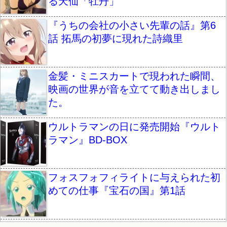
る天仙「牡丹」
『うちの会社の小さい先輩の話』第6
話 拓馬の初夢に現れた詩織里
金髪・ミニスカートで現われた瞬間、
映画の世界が音を立てて動き出しまし
た。
ウルトラマンの日に発売開始『ウルト
ラマン』BD-BOX
フォスフォフィライトに与えられた初
めての仕事『宝石の国』第1話