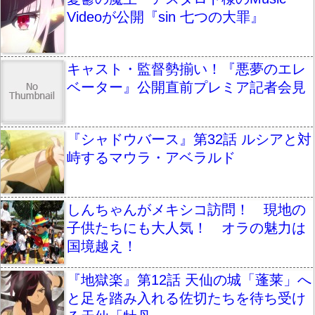
Videoが公開『sin 七つの大罪』
キャスト・監督勢揃い！『悪夢のエレ
ベーター』公開直前プレミア記者会見
『シャドウバース』第32話 ルシアと対
峙するマウラ・アベラルド
しんちゃんがメキシコ訪問！ 現地の
子供たちにも大人気！ オラの魅力は
国境越え！
『地獄楽』第12話 天仙の城「蓬莱」へ
と足を踏み入れる佐切たちを待ち受け