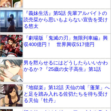
『義妹生活』第5話 先輩アルバイトの
読売栞から思いもよらない宣告を受け
る悠太
『劇場版「鬼滅の刃」無限列車編』興
収400億円！ 世界興収517億円
男を黙らせるにはどうしたらいいかわ
かるか？『25歳の女子高生』第1話
『地獄楽』第12話 天仙の城「蓬莱」へ
と足を踏み入れる佐切たちを待ち受け
る天仙「牡丹」