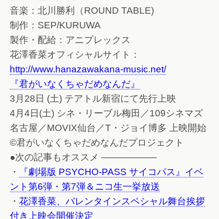
音楽：北川勝利（ROUND TABLE)
制作：SEP/KURUWA
製作・配給：アニプレックス
花澤香菜オフィシャルサイト：
http://www.hanazawakana-music.net/
『君がいなくちゃだめなんだ』
3月28日 (土) テアトル新宿にて先行上映
4月4日(土) シネ・リーブル梅田／109シネマズ
名古屋／MOVIX仙台／T・ジョイ博多 上映開始
©君がいなくちゃだめなんだプロジェクト
●次の記事もオススメ ——————
・
『劇場版 PSYCHO-PASS サイコパス』イベ
ント第6弾・第7弾＆ニコ生一挙放送
・
花澤香菜、バレンタインスペシャル舞台挨拶
付き上映会開催決定