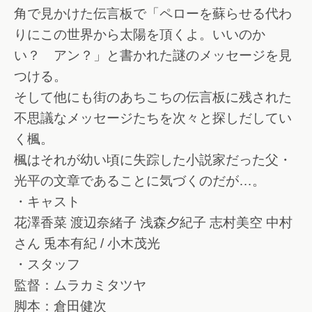
角で見かけた伝言板で「ペローを蘇らせる代わ
りにこの世界から太陽を頂くよ。いいのか
い？ アン？」と書かれた謎のメッセージを見
つける。
そして他にも街のあちこちの伝言板に残された
不思議なメッセージたちを次々と探しだしてい
く楓。
楓はそれが幼い頃に失踪した小説家だった父・
光平の文章であることに気づくのだが…。
・キャスト
花澤香菜 渡辺奈緒子 浅森夕紀子 志村美空 中村
さん 兎本有紀 / 小木茂光
・スタッフ
監督：ムラカミタツヤ
脚本：倉田健次