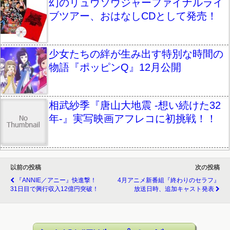
幻のリュウソウジャーファイナルライ
ブツアー、おはなしCDとして発売！
少女たちの絆が生み出す特別な時間の
物語『ポッピンQ』12月公開
相武紗季『唐山大地震 -想い続けた32
年-』実写映画アフレコに初挑戦！！
以前の投稿
次の投稿
『ANNIE／アニー』快進撃！
4月アニメ新番組『終わりのセラフ』
31日目で興行収入12億円突破！
放送日時、追加キャスト発表