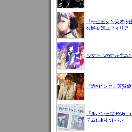
『転生王女と天才令嬢
公爵令嬢ユフィリア
少女たちの絆が生み出
『赤×ピンク』芳賀
『ルパン三世 PAR
テムに挑むルパン