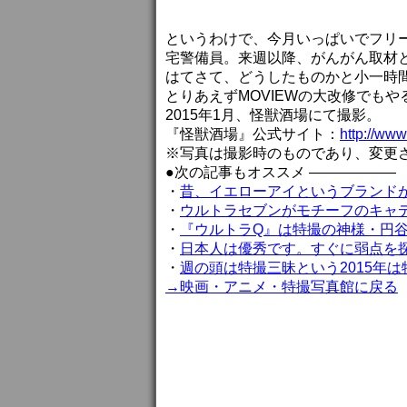
というわけで、今月いっぱいでフリ
宅警備員。来週以降、がんがん取材
はてさて、どうしたものかと小一時
とりあえずMOVIEWの大改修でも
2015年1月、怪獣酒場にて撮影。
『怪獣酒場』公式サイト：
http://www
※写真は撮影時のものであり、変更
●次の記事もオススメ ——————
・
昔、イエローアイというブランド
・
ウルトラセブンがモチーフのキャ
・
『ウルトラQ』は特撮の神様・円谷
・
日本人は優秀です。すぐに弱点を
・
週の頭は特撮三昧という2015年
→映画・アニメ・特撮写真館に戻る