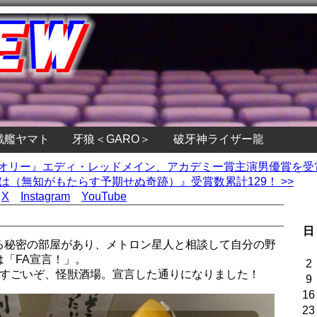
戦艦ヤマト
牙狼＜GARO＞
破牙神ライザー龍
セオリー』エディ・レッドメイン、アカデミー賞主演男優賞を受
は（無知がもたらす予期せぬ奇跡）』受賞数累計129！ >>
X
Instagram
YouTube
日
る秘密の部屋があり、メトロン星人と相談して自分の野
「FA宣言！」。
2
…すごいぞ、怪獣酒場。宣言した通りになりました！
9
16
23