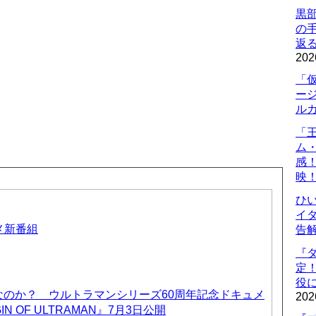
黒
の
返
202
「
ー
ル
「
ム
感
映
ひ
イダ
ニメ新番組
告
『
定
役に
なのか？ ウルトラマンシリーズ60周年記念ドキュメ
202
IN OF ULTRAMAN』7月3日公開