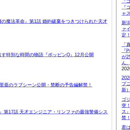
『ゴ
『ゴ
ャ
の魔法革命』第1話 婚約破棄をつきつけられた天才
新
ァ
定
「
『P
す特別な時間の物語『ポッピンQ』12月公開
が
ん
202
20
プ
優里亜のラブシーン公開・禁断の予告編解禁！
新
ゴ
突
ス
T6』第17話 天才エンジニア・リンファの最強警備シス
禁
君