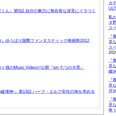
カデ
UL
くん』第5話 自分の魅力に無自覚な深見にイラつく
私
タ
ス
『
』ゆうばり国際ファンタスティック映画祭2012
見
ス
202
『
見
のMusic Videoが公開『sin 七つの大罪』
織V
『
見
月V
-暗黒の破壊神-』第13話 ハーフ・エルフ安住の地を求める
『
見
寧々