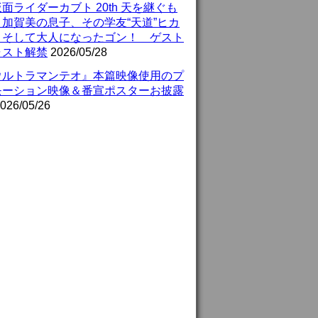
面ライダーカブト 20th 天を継ぐも
』加賀美の息子、その学友“天道”ヒカ
、そして大人になったゴン！ ゲスト
ャスト解禁
2026/05/28
ウルトラマンテオ』本篇映像使用のプ
モーション映像＆番宣ポスターお披露
026/05/26