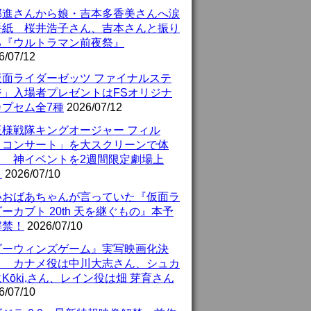
部進さんから娘・吉本多香美さんへ涙
手紙 桜井浩子さん、吉本さんと振り
る『ウルトラマン前夜祭』
6/07/12
仮面ライダーゼッツ ファイナルステ
ジ」入場者プレゼントはFSオリジナ
カプセム全7種
2026/07/12
王様戦隊キングオージャー フィル
・コンサート」を大スクリーンで体
！ 神イベントを2週間限定劇場上
！
2026/07/10
いおばあちゃんが言っていた『仮面ラ
ーカブト 20th 天を継ぐもの』本予
解禁！
2026/07/10
ダーウィンズゲーム』実写映画化決
！ カナメ役は中川大志さん、シュカ
Kōki,さん、レイン役は畑 芽育さん
6/07/10