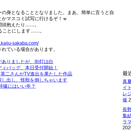
ーの身となることとなりました。まあ、簡単に言うと自
とかマスコミ試写に行けるぞ！ｗ
間頭抱えたり……。
やることにします……。
.kaiju-sakaba.com/
されている場合があります。
がありましたが、街灯は白
ディバッグ、本日受付開始！
最
英二さんがTV進出を果たした作品
探し出し、怪獣を倒しちゃいます
真
は特撮にはいい年？
イ
レ
催
2
長野
集
ラマ
202