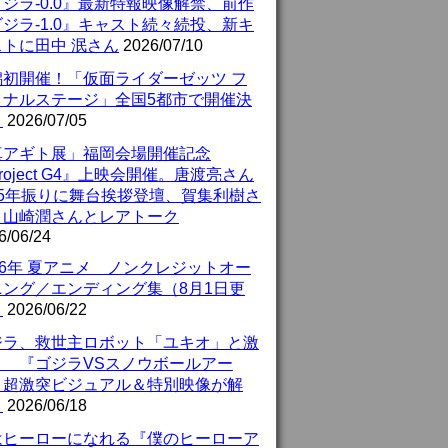
ジラ-0.0』最新特報映像解禁、前作
ジラ-1.0』キャスト続々続投、新キ
ストに田中 泯さん
2026/07/10
潟初開催！「仮面ライダーゼッツ フ
イナルステージ」全国5都市で開催決
！
2026/07/05
真アギト展」福岡会場開催記念
roject G4』上映会開催。唐渡亮さん
25年振りに舞台挨拶登壇、賀集利樹さ
、山崎潤さんとレアトーク
6/06/24
26年 夏アニメ ノンクレジットオー
ニング／エンディング集（8月1日更
）
2026/06/22
ジラ、救世主ロボット「ユキオ」と激
！ 『ゴジラVSスノウボールアー
』超激突ビジュアル＆特別映像が解
！
2026/06/18
はヒーローになれる『僕のヒーローア