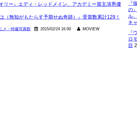
『仮
セオリー』エディ・レッドメイン、アカデミー賞主演男優
の
ル
は（無知がもたらす予期せぬ奇跡）』受賞数累計129！
キ
ニメ・特撮写真館
2015/02/24 16:00
MOVIEW
『
ロ
目
2