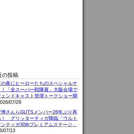
近の投稿
夏の夜にヒーローたちのスペシャルナ
ト！「全スーパー戦隊展」大阪会場で
ジェンドキャスト登壇トークショー開
026/07/29
博さんらGUTSメンバー26年ぶり再
結！ グリッターティガ降臨「ウルト
ンティガ30thプレミアムステージ」
6/07/13