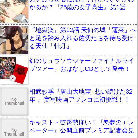
かるか？『25歳の女子高生』第1話
『地獄楽』第12話 天仙の城「蓬莱」へ
と足を踏み入れる佐切たちを待ち受け
る天仙「牡丹」
幻のリュウソウジャーファイナルライ
ブツアー、おはなしCDとして発売！
相武紗季『唐山大地震 -想い続けた32
年-』実写映画アフレコに初挑戦！！
キャスト・監督勢揃い！『悪夢のエレ
ベーター』公開直前プレミア記者会見