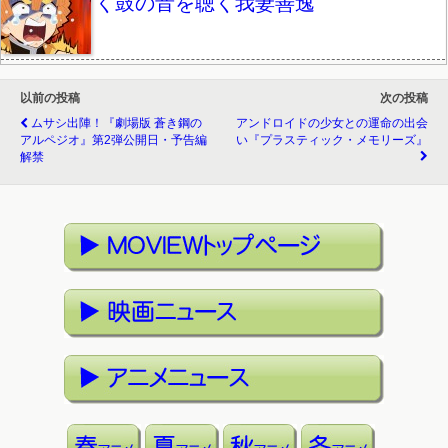
く鼓の音を聴く我妻善逸
以前の投稿
次の投稿
ムサシ出陣！『劇場版 蒼き鋼の
アンドロイドの少女との運命の出会
アルペジオ』第2弾公開日・予告編
い『プラスティック・メモリーズ』
解禁