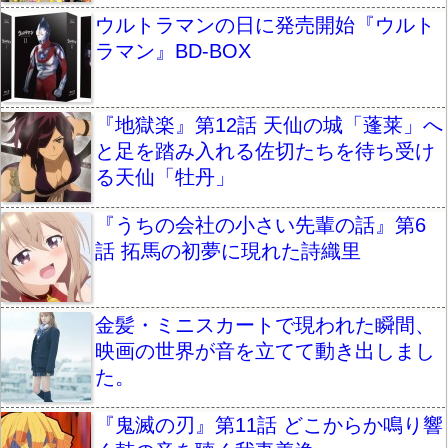
ウルトラマンの日に発売開始『ウルト
ラマン』BD-BOX
『地獄楽』第12話 天仙の城「蓬莱」へ
と足を踏み入れる佐切たちを待ち受け
る天仙「牡丹」
『うちの会社の小さい先輩の話』第6
話 拓馬の初夢に現れた詩織里
金髪・ミニスカートで現われた瞬間、
映画の世界が音を立てて動き出しまし
た。
『鬼滅の刃』第11話 どこからか鳴り響