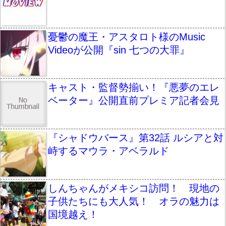
憂鬱の魔王・アスタロト様のMusic
Videoが公開『sin 七つの大罪』
キャスト・監督勢揃い！『悪夢のエレ
ベーター』公開直前プレミア記者会見
『シャドウバース』第32話 ルシアと対
峙するマウラ・アベラルド
しんちゃんがメキシコ訪問！ 現地の
子供たちにも大人気！ オラの魅力は
国境越え！