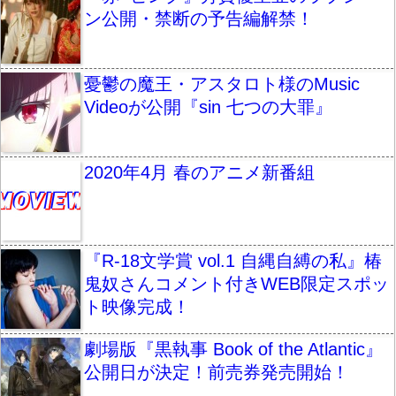
ン公開・禁断の予告編解禁！
憂鬱の魔王・アスタロト様のMusic
Videoが公開『sin 七つの大罪』
2020年4月 春のアニメ新番組
『R-18文学賞 vol.1 自縄自縛の私』椿
鬼奴さんコメント付きWEB限定スポッ
ト映像完成！
劇場版『黒執事 Book of the Atlantic』
公開日が決定！前売券発売開始！