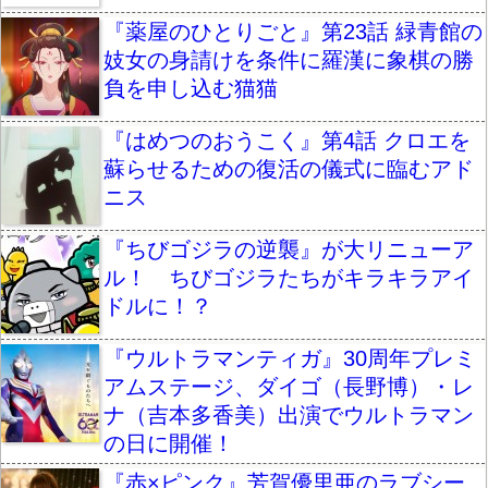
『薬屋のひとりごと』第23話 緑青館の
妓女の身請けを条件に羅漢に象棋の勝
負を申し込む猫猫
『はめつのおうこく』第4話 クロエを
蘇らせるための復活の儀式に臨むアド
ニス
『ちびゴジラの逆襲』が大リニューア
ル！ ちびゴジラたちがキラキラアイ
ドルに！？
『ウルトラマンティガ』30周年プレミ
アムステージ、ダイゴ（長野博）・レ
ナ（吉本多香美）出演でウルトラマン
の日に開催！
『赤×ピンク』芳賀優里亜のラブシー