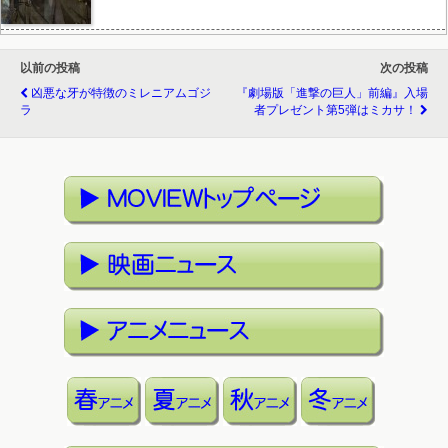
以前の投稿
次の投稿
凶悪な牙が特徴のミレニアムゴジ
『劇場版「進撃の巨人」前編』入場
ラ
者プレゼント第5弾はミカサ！