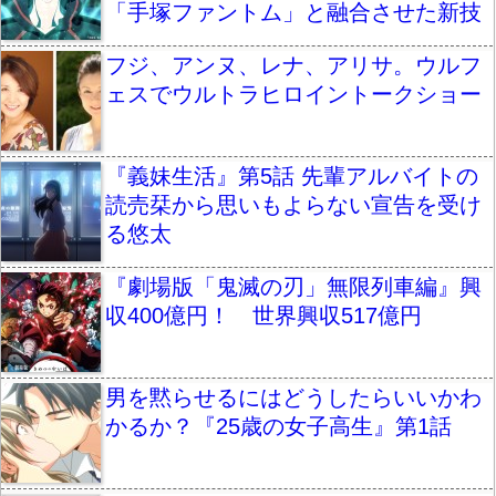
「手塚ファントム」と融合させた新技
フジ、アンヌ、レナ、アリサ。ウルフ
ェスでウルトラヒロイントークショー
『義妹生活』第5話 先輩アルバイトの
読売栞から思いもよらない宣告を受け
る悠太
『劇場版「鬼滅の刃」無限列車編』興
収400億円！ 世界興収517億円
男を黙らせるにはどうしたらいいかわ
かるか？『25歳の女子高生』第1話