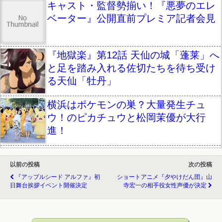
キャスト・監督勢揃い！『悪夢のエレ
ベーター』公開直前プレミア記者会見
『地獄楽』第12話 天仙の城「蓬莱」へ
と足を踏み入れる佐切たちを待ち受け
る天仙「牡丹」
横浜はポケモンの巣？大量発生チュ
ウ！のピカチュウと松岡茉優が大行
進！
以前の投稿
次の投稿
『アップルシード アルファ』初
ショートアニメ『夕やけだん団』山
日舞台挨拶イベント開催決定
寺宏一の相手役女性声優が決定