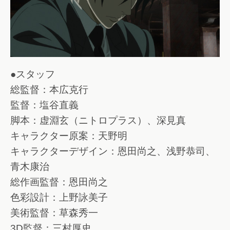
●スタッフ
総監督：本広克行
監督：塩谷直義
脚本：虚淵玄（ニトロプラス）、深見真
キャラクター原案：天野明
キャラクターデザイン：恩田尚之、浅野恭司、
青木康治
総作画監督：恩田尚之
色彩設計：上野詠美子
美術監督：草森秀一
3D監督：三村厚史