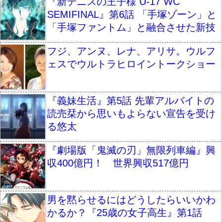
『新テニスの王子様 U-17 WC
SEMIFINAL』第6話 「手塚ゾーン」と
「手塚ファントム」と融合させた新技
フジ、アンヌ、レナ、アリサ。ウルフ
ェスでウルトラヒロイントークショー
『義妹生活』第5話 先輩アルバイトの
読売栞から思いもよらない宣告を受け
る悠太
『劇場版「鬼滅の刃」無限列車編』興
収400億円！ 世界興収517億円
男を黙らせるにはどうしたらいいかわ
かるか？『25歳の女子高生』第1話