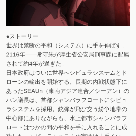
●ストーリー
世界は禁断の平和（システム）に手を伸ばす。
2116年――常守朱が厚生省公安局刑事課に配属
されて約4年が過ぎた。
日本政府はついに世界へシビュラシステムとド
ローンの輸出を開始する。長期の内戦状態下に
あったSEAUn（東南アジア連合／シーアン）の
ハン議長は、首都シャンバラフロートにシビュ
ラシステムを採用。銃弾が飛び交う紛争地帯の
中心部にありながらも、水上都市シャンバラフ
ロートはつかの間の平和を手に入れることに成