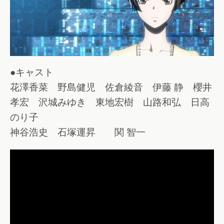
●キャスト
花澤香菜 野島健児 佐倉綾音 伊藤 静 櫻井
孝宏 沢城みゆき 東地宏樹 山路和弘 日高
のり子
神谷浩史 石塚運昇 関 智一