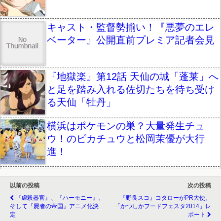
キャスト・監督勢揃い！『悪夢のエレ
ベーター』公開直前プレミア記者会見
『地獄楽』第12話 天仙の城「蓬莱」へ
と足を踏み入れる佐切たちを待ち受け
る天仙「牡丹」
横浜はポケモンの巣？大量発生チュ
ウ！のピカチュウと松岡茉優が大行
進！
以前の投稿
次の投稿
『虐殺器官』、『ハーモニー』、
『野良スコ』コタローがPR大使。
そして『屍者の帝国』アニメ化決
「かつしかフードフェスタ2014」レ
定
ポート