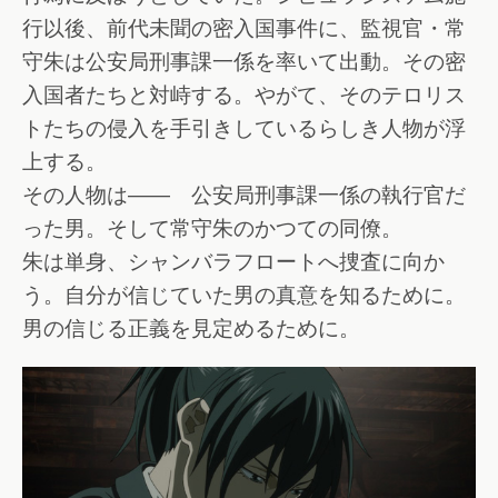
行以後、前代未聞の密入国事件に、監視官・常
守朱は公安局刑事課一係を率いて出動。その密
入国者たちと対峙する。やがて、そのテロリス
トたちの侵入を手引きしているらしき人物が浮
上する。
その人物は―― 公安局刑事課一係の執行官だ
った男。そして常守朱のかつての同僚。
朱は単身、シャンバラフロートへ捜査に向か
う。自分が信じていた男の真意を知るために。
男の信じる正義を見定めるために。