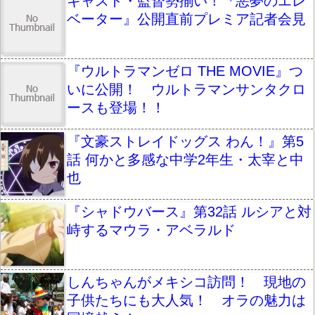
キャスト・監督勢揃い！『悪夢のエレ
ベーター』公開直前プレミア記者会見
『ウルトラマンゼロ THE MOVIE』つ
いに公開！ ウルトラマンサンタクロ
ースも登場！！
『文豪ストレイドッグス わん！』第5
話 何かと多感な中学2年生・太宰と中
也
『シャドウバース』第32話 ルシアと対
峙するマウラ・アベラルド
しんちゃんがメキシコ訪問！ 現地の
子供たちにも大人気！ オラの魅力は