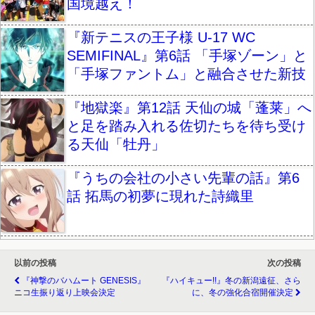
国境越え！
『新テニスの王子様 U-17 WC
SEMIFINAL』第6話 「手塚ゾーン」と
「手塚ファントム」と融合させた新技
『地獄楽』第12話 天仙の城「蓬莱」へ
と足を踏み入れる佐切たちを待ち受け
る天仙「牡丹」
『うちの会社の小さい先輩の話』第6
話 拓馬の初夢に現れた詩織里
以前の投稿
次の投稿
『神撃のバハムート GENESIS』
『ハイキュー!!』冬の新潟遠征、さら
ニコ生振り返り上映会決定
に、冬の強化合宿開催決定