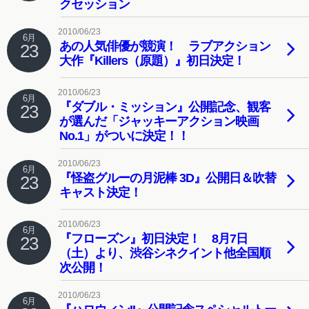
クセッション
2010/06/23
6月
あの人気俳優が競演！ ラブアクション
23
大作『Killers（原題）』初日決定！
2010/06/23
6月
『ダブル・ミッション』公開記念、観客
23
が選んだ「ジャッキーアクション映画
No.1」がついに決定！！
2010/06/23
6月
『怪盗グルーの月泥棒 3D』公開日＆吹替
23
キャスト決定！
2010/06/23
6月
『フローズン』初日決定！ 8月7日
23
（土）より、渋谷シネクイント他全国順
次公開！
2010/06/23
6月