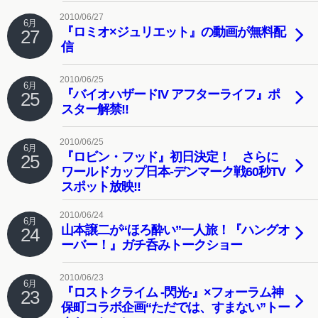
2010/06/27
6月
『ロミオ×ジュリエット』の動画が無料配
27
信
2010/06/25
6月
『バイオハザードIV アフターライフ』ポ
25
スター解禁!!
2010/06/25
6月
『ロビン・フッド』初日決定！ さらに
25
ワールドカップ日本-デンマーク戦60秒TV
スポット放映!!
2010/06/24
6月
山本譲二が“ほろ酔い”一人旅！『ハングオ
24
ーバー！』ガチ呑みトークショー
2010/06/23
6月
『ロストクライム -閃光-』×フォーラム神
23
保町コラボ企画“ただでは、すまない”トー