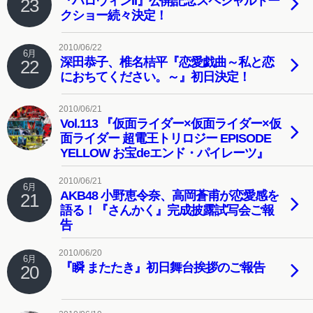
『ハロウィンII』公開記念スペシャルトー
23
クショー続々決定！
2010/06/22
6月
深田恭子、椎名桔平『恋愛戯曲～私と恋
22
におちてください。～』初日決定！
2010/06/21
Vol.113 『仮面ライダー×仮面ライダー×仮
面ライダー 超電王トリロジー EPISODE
YELLOW お宝deエンド・パイレーツ』
2010/06/21
6月
AKB48 小野恵令奈、高岡蒼甫が恋愛感を
21
語る！『さんかく』完成披露試写会ご報
告
2010/06/20
6月
『瞬 またたき』初日舞台挨拶のご報告
20