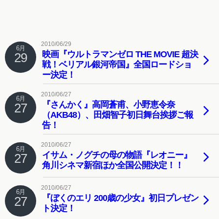
2010/06/29
6月
映画『ウルトラマンゼロ THE MOVIE 超決
29
戦！ベリアル銀河帝国』全国ロードショ
ー決定！
2010/06/27
6月
『さんかく』高岡蒼甫、小野恵令奈
27
（AKB48）、田畑智子初日舞台挨拶ご報
告！
2010/06/27
6月
イサム・ノグチの母の物語『レオニー』
27
角川シネマ新宿ほか全国公開決定！！
2010/06/27
6月
『ぼくのエリ 200歳の少女』初日プレゼン
27
ト決定！