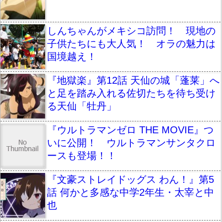
しんちゃんがメキシコ訪問！ 現地の
子供たちにも大人気！ オラの魅力は
国境越え！
『地獄楽』第12話 天仙の城「蓬莱」へ
と足を踏み入れる佐切たちを待ち受け
る天仙「牡丹」
『ウルトラマンゼロ THE MOVIE』つ
いに公開！ ウルトラマンサンタクロ
ースも登場！！
『文豪ストレイドッグス わん！』第5
話 何かと多感な中学2年生・太宰と中
也