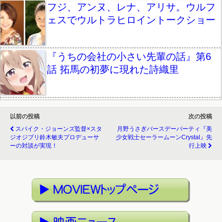
フジ、アンヌ、レナ、アリサ。ウルフ
ェスでウルトラヒロイントークショー
『うちの会社の小さい先輩の話』第6
話 拓馬の初夢に現れた詩織里
以前の投稿
次の投稿
スパイク・ジョーンズ監督×スタ
月野うさぎバースデーパーティ『美
ジオジブリ鈴木敏夫プロデューサ
少女戦士セーラームーンCrystal』先
ーの対談が実現！
行上映