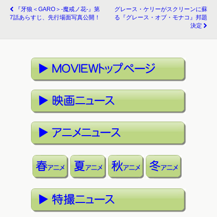
『牙狼＜GARO＞-魔戒ノ花-』第
グレース・ケリーがスクリーンに蘇
7話あらすじ、先行場面写真公開！
る『グレース・オブ・モナコ』邦題
決定