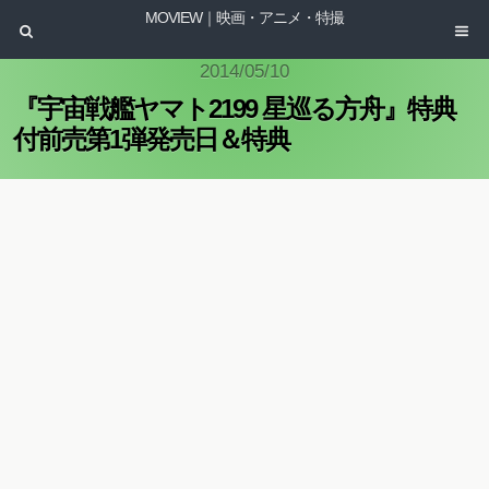
MOVIEW｜映画・アニメ・特撮
2014/05/10
『宇宙戦艦ヤマト2199 星巡る方舟』特典
付前売第1弾発売日＆特典