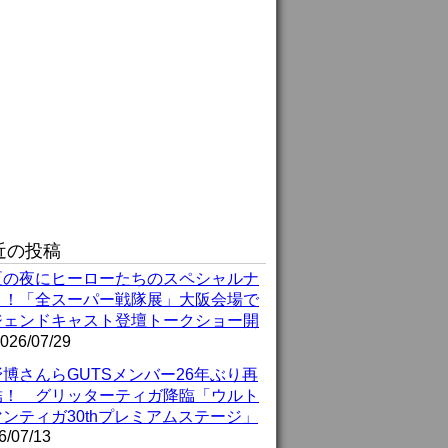
近の投稿
夏の夜にヒーローたちのスペシャルナ
ト！「全スーパー戦隊展」大阪会場で
ジェンドキャスト登壇トークショー開
026/07/29
博さんらGUTSメンバー26年ぶり再
結！ グリッターティガ降臨「ウルト
ンティガ30thプレミアムステージ」
6/07/13