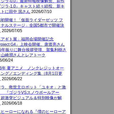
ジラ-0.0』最新特報映像解禁、前作
ジラ-1.0』キャスト続々続投、新キ
ストに田中 泯さん
2026/07/10
潟初開催！「仮面ライダーゼッツ フ
イナルステージ」全国5都市で開催決
！
2026/07/05
真アギト展」福岡会場開催記念
roject G4』上映会開催。唐渡亮さん
25年振りに舞台挨拶登壇、賀集利樹さ
、山崎潤さんとレアトーク
6/06/24
26年 夏アニメ ノンクレジットオー
ニング／エンディング集（8月1日更
）
2026/06/22
ジラ、救世主ロボット「ユキオ」と激
！ 『ゴジラVSスノウボールアー
』超激突ビジュアル＆特別映像が解
！
2026/06/18
はヒーローになれる『僕のヒーローア