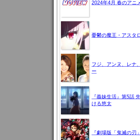
2024年4月 春のア
憂鬱の魔王・アスタロト様
フジ、アンヌ、レナ
ー
『義妹生活』第5話 
ける悠太
『劇場版「鬼滅の刃」