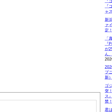
『ゴ
『ゴ
ャ
新
ァ
定
「
『P
が
ん
202
20
プ
新
ゴ
突
ス
禁
君