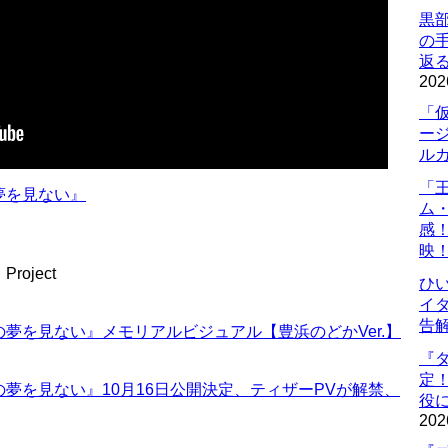
黒
の
返
202
「
ー
ル
「
夢を見ない』
ム
感
映
roject
ひ
イダ
告
夢を見ない』メモリアルビジュアル【豊浜のどかVer.】
『
定
夢を見ない』10月16日公開決定、ティザーPVが解禁、
役に
202