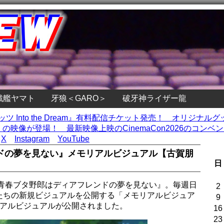
戦艦ヤマト
牙狼＜GARO＞
破牙神ライザー龍
ッツ Into the Dream』有料配信チケット発売！ オリジナル
』の映像が登場！ 最新映像上映のCinemaCon2026のコンベ
X
Instagram
YouTube
ドの夢を見ない』メモリアルビジュアル【古賀朋
日
『青春ブタ野郎はディアフレンドの夢を見ない』。毎週日
2
たちの新規ビジュアルを公開する「メモリアルビジュア
9
リアルビジュアルが公開されました。
16
23