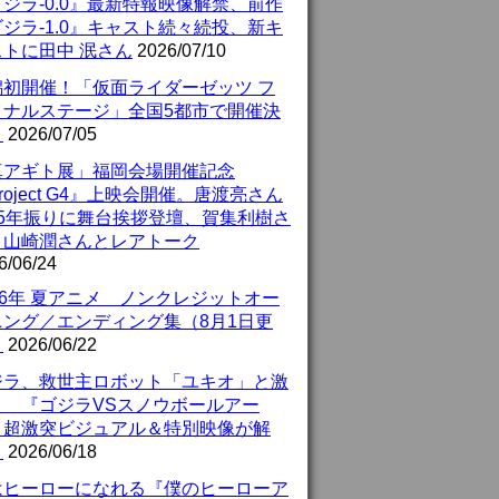
ジラ-0.0』最新特報映像解禁、前作
ジラ-1.0』キャスト続々続投、新キ
ストに田中 泯さん
2026/07/10
潟初開催！「仮面ライダーゼッツ フ
イナルステージ」全国5都市で開催決
！
2026/07/05
真アギト展」福岡会場開催記念
roject G4』上映会開催。唐渡亮さん
25年振りに舞台挨拶登壇、賀集利樹さ
、山崎潤さんとレアトーク
6/06/24
26年 夏アニメ ノンクレジットオー
ニング／エンディング集（8月1日更
）
2026/06/22
ジラ、救世主ロボット「ユキオ」と激
！ 『ゴジラVSスノウボールアー
』超激突ビジュアル＆特別映像が解
！
2026/06/18
はヒーローになれる『僕のヒーローア