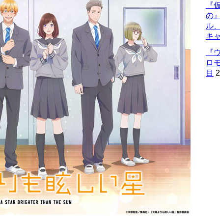
『仮
の
ル
キ
『
ロ
目
2