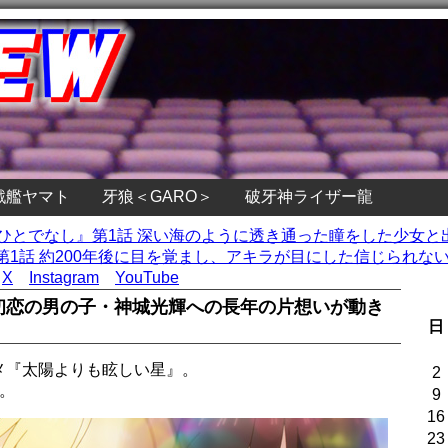
戦艦ヤマト
牙狼＜GARO＞
破牙神ライザー龍
、ひとでなし』第1話 深い海のように透き通った瞳をした少女
1話 約200年後に目を覚まし、アキラが目にした信じられない光
X
Instagram
YouTube
 初恋の男の子・神城光輝への長年の片想いが動き
日
ニメ『太陽よりも眩しい星』。
2
。
9
16
23