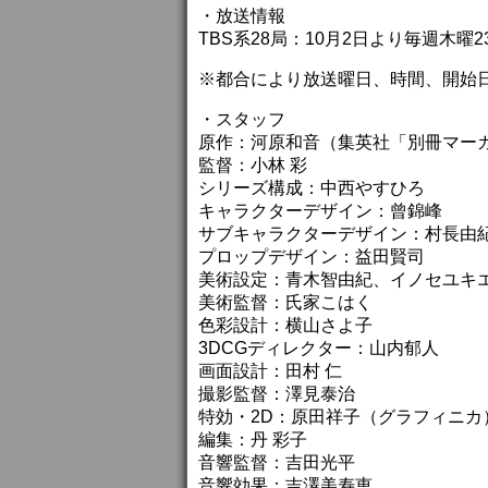
・放送情報
TBS系28局：10月2日より毎週木曜23
※都合により放送曜日、時間、開始
・スタッフ
原作：河原和音（集英社「別冊マー
監督：小林 彩
シリーズ構成：中西やすひろ
キャラクターデザイン：曾錦峰
サブキャラクターデザイン：村長由
プロップデザイン：益田賢司
美術設定：青木智由紀、イノセユキ
美術監督：氏家こはく
色彩設計：横山さよ子
3DCGディレクター：山内郁人
画面設計：田村 仁
撮影監督：澤見泰治
特効・2D：原田祥子（グラフィニカ
編集：丹 彩子
音響監督：吉田光平
音響効果：吉澤美寿恵