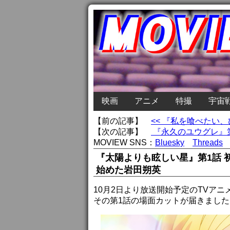
映画
アニメ
特撮
宇宙
【前の記事】
<< 『私を喰べたい
【次の記事】
『永久のユウグレ』第
MOVIEW SNS：
Bluesky
Threads
『太陽よりも眩しい星』第1話
始めた岩田朔英
10月2日より放送開始予定のTVア
その第1話の場面カットが届きました