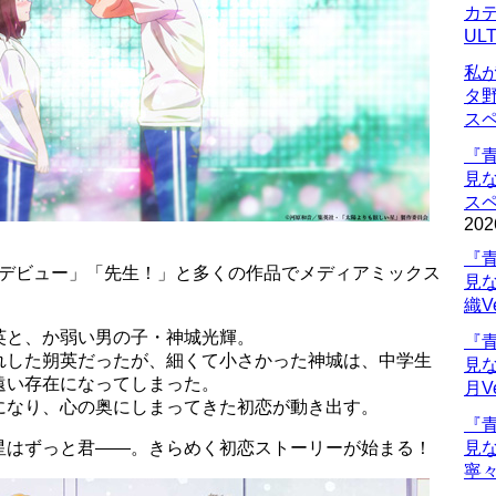
カデ
UL
私
タ
ス
『
見
ス
202
『
校デビュー」「先生！」と多くの作品でメディアミックス
見
織V
英と、か弱い男の子・神城光輝。
『
れした朔英だったが、細くて小さかった神城は、中学生
見
遠い存在になってしまった。
月V
になり、心の奥にしまってきた初恋が動き出す。
『
星はずっと君――。きらめく初恋ストーリーが始まる！
見
寧々