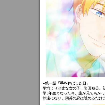
●第一話「手を伸ばした日」
平均より頑丈な女の子、岩田朔英。
学3年生となった今、誰が見てもか
疎遠になり、朔英の恋は眺めるだけ