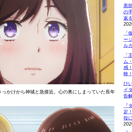
黒
の
返
202
「
ー
ル
「
ム
感
映
ひ
イダ
きっかけから神城と急接近。心の奥にしまっていた長年
告
『
定
役に
202