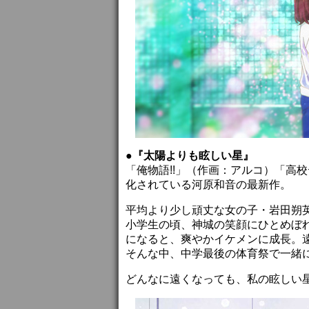
●『太陽よりも眩しい星』
「俺物語!!」（作画：アルコ）「高
化されている河原和音の最新作。
平均より少し頑丈な女の子・岩田朔
小学生の頃、神城の笑顔にひとめぼ
になると、爽やかイケメンに成長。
そんな中、中学最後の体育祭で一緒
どんなに遠くなっても、私の眩しい