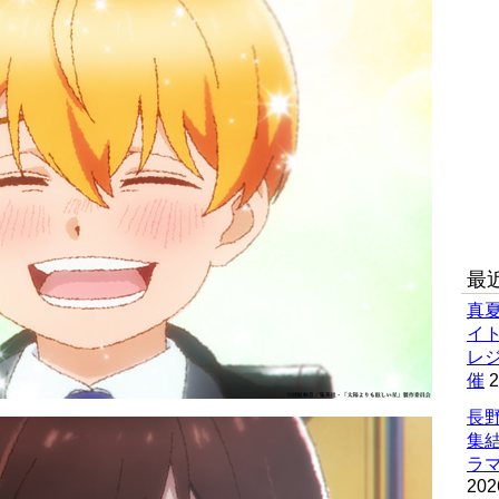
最
真
イ
レ
催
2
長野
集
ラマ
202