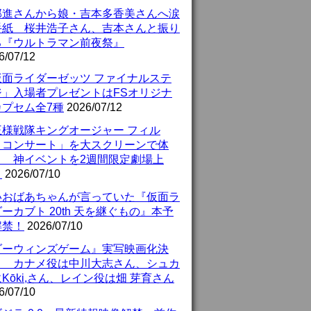
部進さんから娘・吉本多香美さんへ涙
手紙 桜井浩子さん、吉本さんと振り
る『ウルトラマン前夜祭』
6/07/12
仮面ライダーゼッツ ファイナルステ
ジ」入場者プレゼントはFSオリジナ
カプセム全7種
2026/07/12
王様戦隊キングオージャー フィル
・コンサート」を大スクリーンで体
！ 神イベントを2週間限定劇場上
！
2026/07/10
いおばあちゃんが言っていた『仮面ラ
ーカブト 20th 天を継ぐもの』本予
解禁！
2026/07/10
ダーウィンズゲーム』実写映画化決
！ カナメ役は中川大志さん、シュカ
Kōki,さん、レイン役は畑 芽育さん
6/07/10