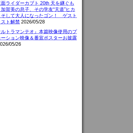
面ライダーカブト 20th 天を継ぐも
』加賀美の息子、その学友“天道”ヒカ
、そして大人になったゴン！ ゲスト
ャスト解禁
2026/05/28
ウルトラマンテオ』本篇映像使用のプ
モーション映像＆番宣ポスターお披露
026/05/26