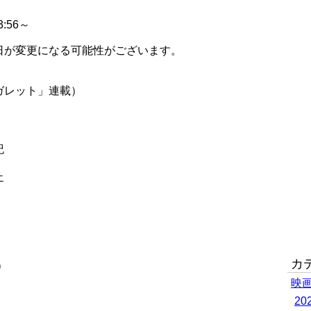
:56～
日が変更になる可能性がございます。
ガレット」連載）
紀
エ
カ
）
映
2