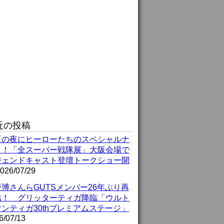
近の投稿
夏の夜にヒーローたちのスペシャルナ
ト！「全スーパー戦隊展」大阪会場で
ジェンドキャスト登壇トークショー開
026/07/29
博さんらGUTSメンバー26年ぶり再
結！ グリッターティガ降臨「ウルト
ンティガ30thプレミアムステージ」
6/07/13