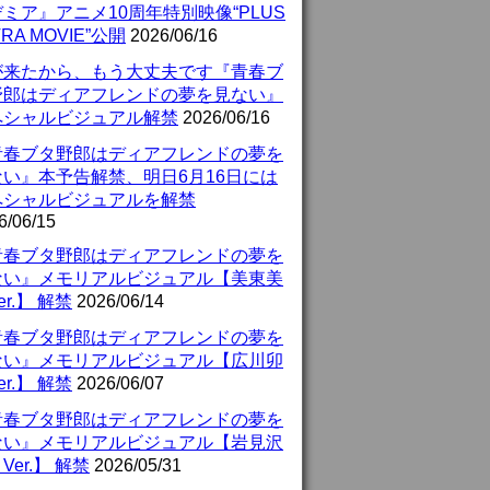
ミア』アニメ10周年特別映像“PLUS
TRA MOVIE”公開
2026/06/16
が来たから、もう大丈夫です『青春ブ
野郎はディアフレンドの夢を見ない』
ペシャルビジュアル解禁
2026/06/16
青春ブタ野郎はディアフレンドの夢を
ない』本予告解禁、明日6月16日には
ペシャルビジュアルを解禁
6/06/15
青春ブタ野郎はディアフレンドの夢を
ない』メモリアルビジュアル【美東美
er.】 解禁
2026/06/14
青春ブタ野郎はディアフレンドの夢を
ない』メモリアルビジュアル【広川卯
er.】 解禁
2026/06/07
青春ブタ野郎はディアフレンドの夢を
ない』メモリアルビジュアル【岩見沢
Ver.】 解禁
2026/05/31