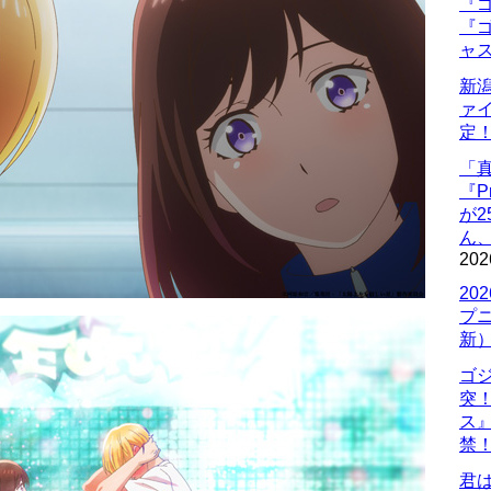
『ゴ
『ゴ
ャ
新
ァ
定
「
『P
が
ん
202
20
プ
新
ゴ
突
ス
禁
君