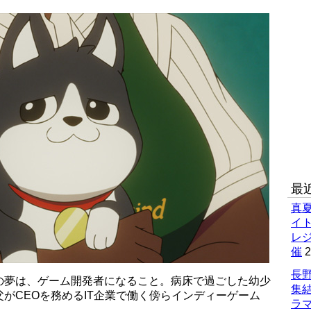
最
真
イ
レ
催
2
長野
の夢は、ゲーム開発者になること。病床で過ごした幼少
集
がCEOを務めるIT企業で働く傍らインディーゲーム
ラマ