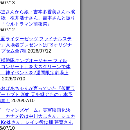
6/07/13
部進さんから娘・吉本多香美さんへ涙
手紙 桜井浩子さん、吉本さんと振り
る『ウルトラマン前夜祭』
6/07/12
仮面ライダーゼッツ ファイナルステ
ジ」入場者プレゼントはFSオリジナ
カプセム全7種
2026/07/12
王様戦隊キングオージャー フィル
・コンサート」を大スクリーンで体
！ 神イベントを2週間限定劇場上
！
2026/07/10
いおばあちゃんが言っていた『仮面ラ
ーカブト 20th 天を継ぐもの』本予
解禁！
2026/07/10
ダーウィンズゲーム』実写映画化決
！ カナメ役は中川大志さん、シュカ
Kōki,さん、レイン役は畑 芽育さん
6/07/10