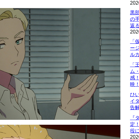
202
黒
の
返
202
「
ー
ル
「
ム
感
映
ひ
イダ
告
『
定
役に
202