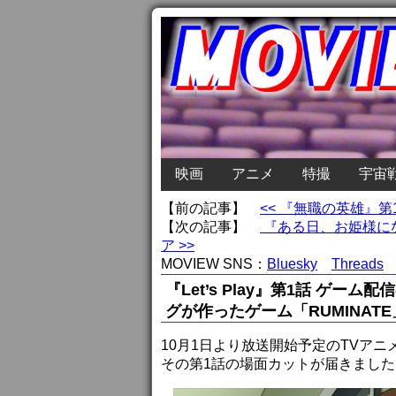
映画
アニメ
特撮
宇宙
【前の記事】
<< 『無職の英雄』
【次の記事】
『ある日、お姫様に
ア >>
MOVIEW SNS：
Bluesky
Threads
『Let’s Play』第1話 ゲ
グが作ったゲーム「RUMINATE
10月1日より放送開始予定のTVアニメ『
その第1話の場面カットが届きました