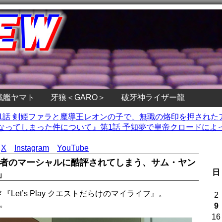
戦艦ヤマト
牙狼＜GARO＞
破牙神ライザー龍
第1話 剣姫ファラと魔導王レオンの子で、無職の烙印を押された
なってしまった件について』第1話 予知夢で皇帝クロードによ
X
Instagram
YouTube
ーム配信者のマーシャルに酷評されてしまう、サム・ヤン
日
」
Let’s Play クエストだらけのマイライフ』。
2
。
9
16