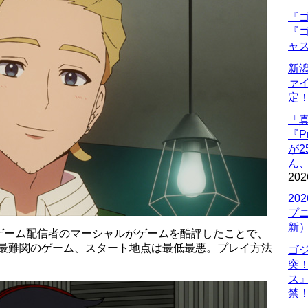
『ゴ
『ゴ
ャ
新
ァ
定
「
『P
が
ん
202
20
プ
新
ゲーム配信者のマーシャルがゲームを酷評したことで、
は最難関のゲーム、スタート地点は最低最悪。プレイ方法
ゴ
突
ス
禁