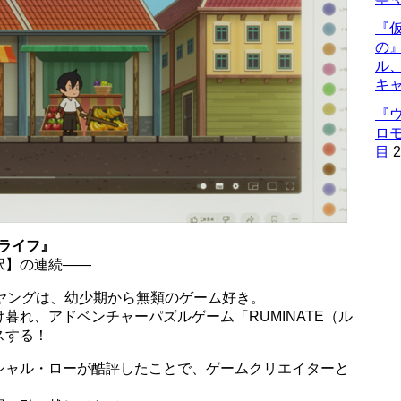
『仮
の
ル
キ
『
ロ
目
2
マイライフ』
択】の連続――
ヤングは、幼少期から無類のゲーム好き。
暮れ、アドベンチャーパズルゲーム「RUMINATE（ル
スする！
シャル・ローが酷評したことで、ゲームクリエイターと