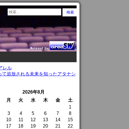
アレル
って追放される未来を知ったアタナシ
2026年8月
月
火
水
木
金
土
1
3
4
5
6
7
8
10
11
12
13
14
15
17
18
19
20
21
22