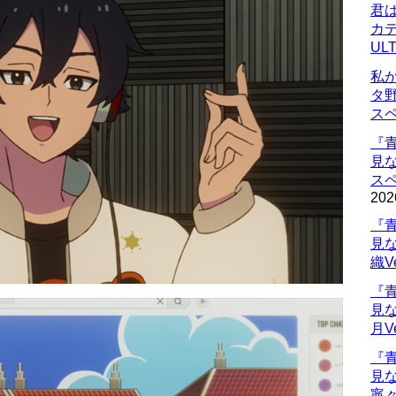
君
カデ
UL
私
タ
ス
『
見
ス
202
『
見
織V
『
見
月V
『
見
寧々