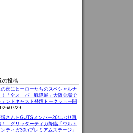
近の投稿
夏の夜にヒーローたちのスペシャルナ
ト！「全スーパー戦隊展」大阪会場で
ジェンドキャスト登壇トークショー開
026/07/29
博さんらGUTSメンバー26年ぶり再
結！ グリッターティガ降臨「ウルト
ンティガ30thプレミアムステージ」