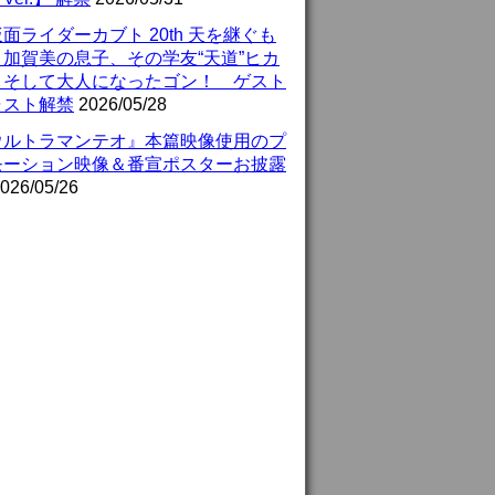
面ライダーカブト 20th 天を継ぐも
』加賀美の息子、その学友“天道”ヒカ
、そして大人になったゴン！ ゲスト
ャスト解禁
2026/05/28
ウルトラマンテオ』本篇映像使用のプ
モーション映像＆番宣ポスターお披露
026/05/26