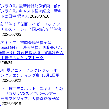
ジラ-0.0』最新特報映像解禁、前作
ジラ-1.0』キャスト続々続投、新キ
ストに田中 泯さん
2026/07/10
潟初開催！「仮面ライダーゼッツ フ
イナルステージ」全国5都市で開催決
！
2026/07/05
真アギト展」福岡会場開催記念
roject G4』上映会開催。唐渡亮さん
25年振りに舞台挨拶登壇、賀集利樹さ
、山崎潤さんとレアトーク
6/06/24
26年 夏アニメ ノンクレジットオー
ニング／エンディング集（8月1日更
）
2026/06/22
ジラ、救世主ロボット「ユキオ」と激
！ 『ゴジラVSスノウボールアー
』超激突ビジュアル＆特別映像が解
！
2026/06/18