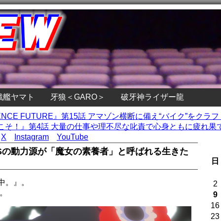
戦艦ヤマト
牙狼＜GARO＞
破牙神ライザー龍
 SCIENCE FUTURE』第15話 アマゾン横断に備え“バイク”を
そ！』第4話 大量の仕事や理不尽な叱責で心身ともに疲れ果て
X
Instagram
YouTube
LISの動力源が「魔女の素養者」と呼ばれる生きた
日
中。』。
2
。
9
16
23