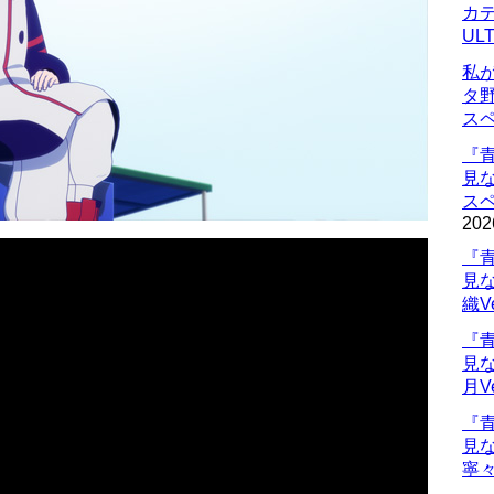
カデ
UL
私
タ
ス
『
見
ス
202
『
見
織V
『
見
月V
『
見
寧々