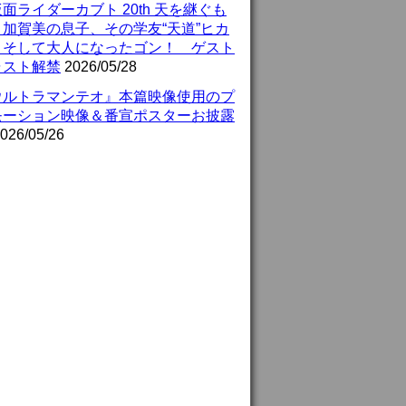
面ライダーカブト 20th 天を継ぐも
』加賀美の息子、その学友“天道”ヒカ
、そして大人になったゴン！ ゲスト
ャスト解禁
2026/05/28
ウルトラマンテオ』本篇映像使用のプ
モーション映像＆番宣ポスターお披露
026/05/26