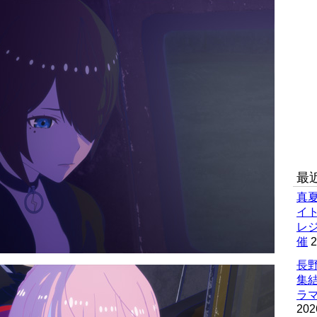
最
真
イ
レ
催
2
長野
集
ラマ
202