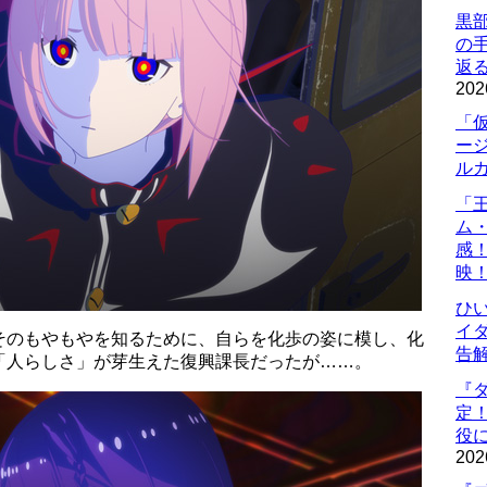
黒
の
返
202
「
ー
ル
「
ム
感
映
ひ
イダ
そのもやもやを知るために、自らを化歩の姿に模し、化
告
「人らしさ」が芽生えた復興課長だったが……。
『
定
役に
202