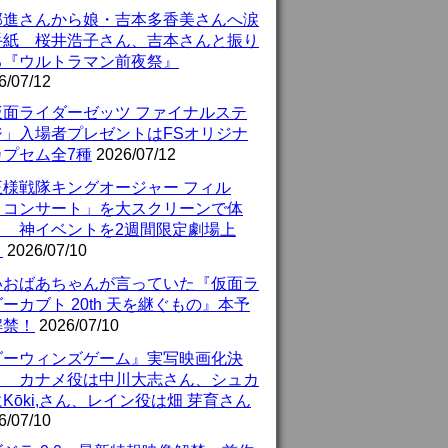
部進さんから娘・吉本多香美さんへ涙
手紙 桜井浩子さん、吉本さんと振り
る『ウルトラマン前夜祭』
6/07/12
仮面ライダーゼッツ ファイナルステ
ジ」入場者プレゼントはFSオリジナ
カプセム全7種
2026/07/12
王様戦隊キングオージャー フィル
・コンサート」を大スクリーンで体
！ 神イベントを2週間限定劇場上
！
2026/07/10
いおばあちゃんが言っていた『仮面ラ
ーカブト 20th 天を継ぐもの』本予
解禁！
2026/07/10
ダーウィンズゲーム』実写映画化決
！ カナメ役は中川大志さん、シュカ
Kōki,さん、レイン役は畑 芽育さん
6/07/10