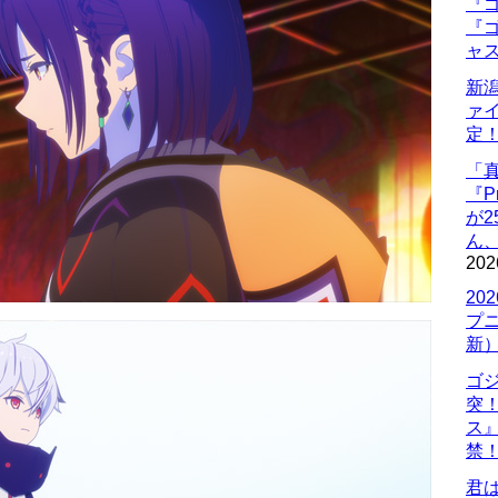
『ゴ
『ゴ
ャ
新
ァ
定
「
『P
が
ん
202
20
プ
新
ゴ
突
ス
禁
君