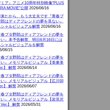
ミア』アニメ10周年特別映像“PLUS
TRA MOVIE”公開
2026/06/16
が来たから、もう大丈夫です『青春ブ
野郎はディアフレンドの夢を見ない』
ペシャルビジュアル解禁
2026/06/16
青春ブタ野郎はディアフレンドの夢を
ない』本予告解禁、明日6月16日には
ペシャルビジュアルを解禁
6/06/15
青春ブタ野郎はディアフレンドの夢を
ない』メモリアルビジュアル【美東美
er.】 解禁
2026/06/14
青春ブタ野郎はディアフレンドの夢を
ない』メモリアルビジュアル【広川卯
er.】 解禁
2026/06/07
青春ブタ野郎はディアフレンドの夢を
ない』メモリアルビジュアル【岩見沢
Ver.】 解禁
2026/05/31