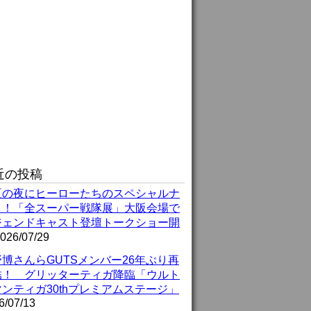
近の投稿
夏の夜にヒーローたちのスペシャルナ
ト！「全スーパー戦隊展」大阪会場で
ジェンドキャスト登壇トークショー開
026/07/29
博さんらGUTSメンバー26年ぶり再
結！ グリッターティガ降臨「ウルト
ンティガ30thプレミアムステージ」
6/07/13