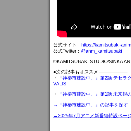
公式サイト：
https://kamitsubaki-anim
公式Twitter：
@anm_kamitsubaki
©KAMITSUBAKI STUDIO/SINKA A
●次の記事もオススメ ——————
・
『神椿市建設中。』第2話 テセラ
VALIS
・
『神椿市建設中。』第1話 未来視
→『神椿市建設中。』の記事を探す
→2025年7月アニメ新番組特設ペー