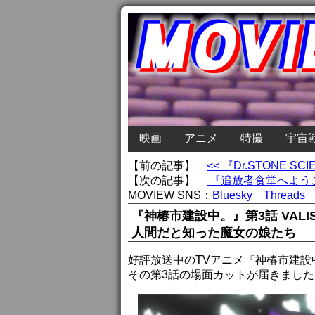
映画
アニメ
特撮
宇宙
【前の記事】
<< 『Dr.STONE
【次の記事】
『追放者食堂へようこ
MOVIEW SNS：
Bluesky
Threads
『神椿市建設中。』第3話 VA
人間だと知った魔女の娘たち
好評放送中のTVアニメ『神椿市建設
その第3話の場面カットが届きました