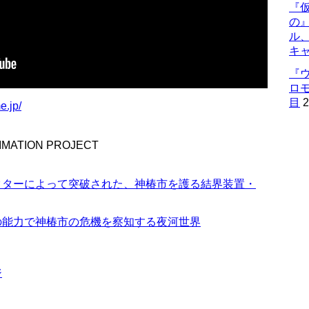
『仮
の
ル
キ
『
ロ
目
2
e.jp/
NIMATION PROJECT
クターによって突破された、神椿市を護る結界装置・
の能力で神椿市の危機を察知する夜河世界
ジ