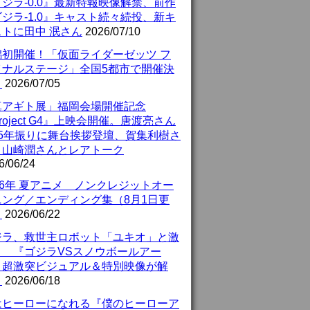
ジラ-0.0』最新特報映像解禁、前作
ジラ-1.0』キャスト続々続投、新キ
ストに田中 泯さん
2026/07/10
潟初開催！「仮面ライダーゼッツ フ
イナルステージ」全国5都市で開催決
！
2026/07/05
真アギト展」福岡会場開催記念
roject G4』上映会開催。唐渡亮さん
25年振りに舞台挨拶登壇、賀集利樹さ
、山崎潤さんとレアトーク
6/06/24
26年 夏アニメ ノンクレジットオー
ニング／エンディング集（8月1日更
）
2026/06/22
ジラ、救世主ロボット「ユキオ」と激
！ 『ゴジラVSスノウボールアー
』超激突ビジュアル＆特別映像が解
！
2026/06/18
はヒーローになれる『僕のヒーローア