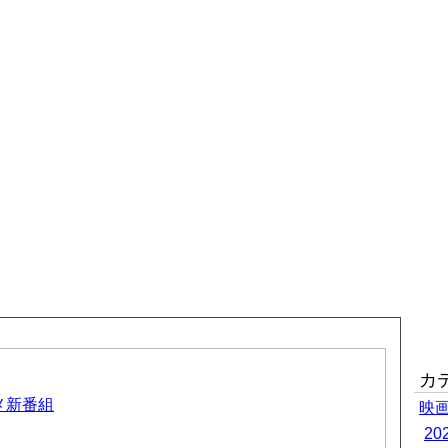
カ
ニメ新番組
映
2