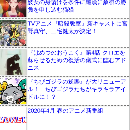
妓女の身請けを条件に羅漢に象棋の勝
負を申し込む猫猫
TVアニメ『暗殺教室』新キャストに宮
野真守、三宅健太が決定！
『はめつのおうこく』第4話 クロエを
蘇らせるための復活の儀式に臨むアド
ニス
『ちびゴジラの逆襲』が大リニューア
ル！ ちびゴジラたちがキラキラアイ
ドルに！？
2020年4月 春のアニメ新番組