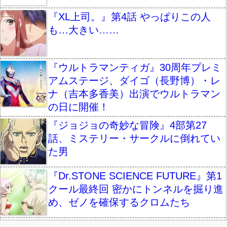
『XL上司。』第4話 やっぱりこの人
も…大きい……
『ウルトラマンティガ』30周年プレミ
アムステージ、ダイゴ（長野博）・レ
ナ（吉本多香美）出演でウルトラマン
の日に開催！
『ジョジョの奇妙な冒険』4部第27
話、ミステリー・サークルに倒れてい
た男
『Dr.STONE SCIENCE FUTURE』第1
クール最終回 密かにトンネルを掘り進
め、ゼノを確保するクロムたち