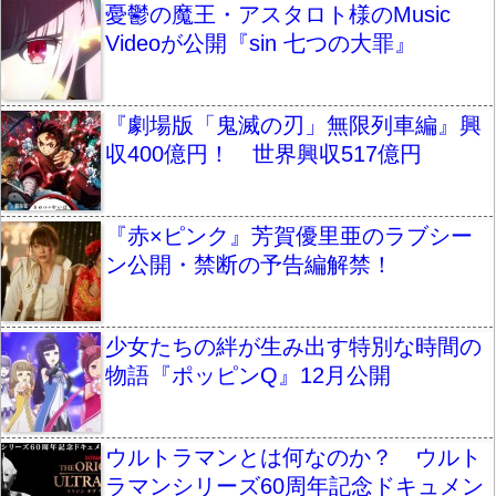
憂鬱の魔王・アスタロト様のMusic
Videoが公開『sin 七つの大罪』
『劇場版「鬼滅の刃」無限列車編』興
収400億円！ 世界興収517億円
『赤×ピンク』芳賀優里亜のラブシー
ン公開・禁断の予告編解禁！
少女たちの絆が生み出す特別な時間の
物語『ポッピンQ』12月公開
ウルトラマンとは何なのか？ ウルト
ラマンシリーズ60周年記念ドキュメン