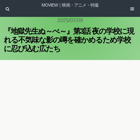
MOVIEW｜映画・アニメ・特撮
2025/07/09
『地獄先生ぬ～べ～』第3話 夜の学校に現
れる不気味な影の噂を確かめるため学校
に忍び込む広たち