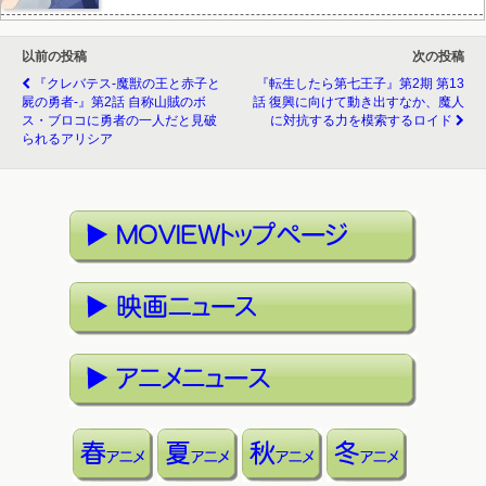
以前の投稿
次の投稿
『クレバテス-魔獣の王と赤子と
『転生したら第七王子』第2期 第13
屍の勇者-』第2話 自称山賊のボ
話 復興に向けて動き出すなか、魔人
ス・ブロコに勇者の一人だと見破
に対抗する力を模索するロイド
られるアリシア