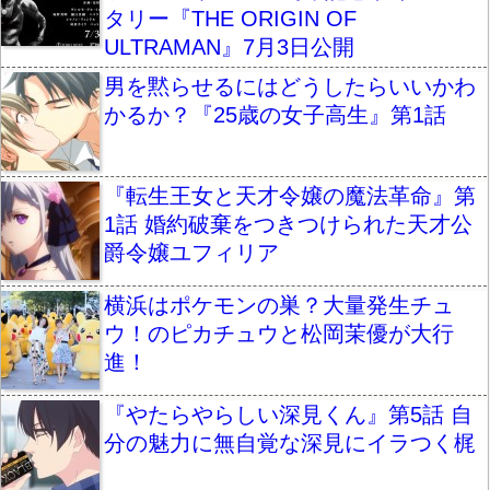
タリー『THE ORIGIN OF
ULTRAMAN』7月3日公開
男を黙らせるにはどうしたらいいかわ
かるか？『25歳の女子高生』第1話
『転生王女と天才令嬢の魔法革命』第
1話 婚約破棄をつきつけられた天才公
爵令嬢ユフィリア
横浜はポケモンの巣？大量発生チュ
ウ！のピカチュウと松岡茉優が大行
進！
『やたらやらしい深見くん』第5話 自
分の魅力に無自覚な深見にイラつく梶