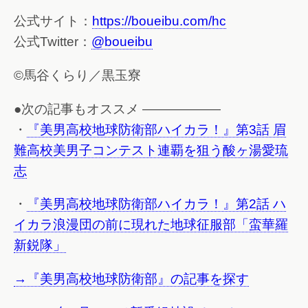
公式サイト：
https://boueibu.com/hc
公式Twitter：
@boueibu
©馬谷くらり／黒玉寮
●次の記事もオススメ ——————
・
『美男高校地球防衛部ハイカラ！』第3話 眉
難高校美男子コンテスト連覇を狙う酸ヶ湯愛琉
志
・
『美男高校地球防衛部ハイカラ！』第2話 ハ
イカラ浪漫団の前に現れた地球征服部「蛮華羅
新鋭隊」
→『美男高校地球防衛部』の記事を探す