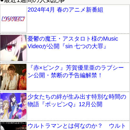
2024年4月 春のアニメ新番組
憂鬱の魔王・アスタロト様のMusic
Videoが公開『sin 七つの大罪』
『赤×ピンク』芳賀優里亜のラブシー
ン公開・禁断の予告編解禁！
少女たちの絆が生み出す特別な時間の
物語『ポッピンQ』12月公開
ウルトラマンとは何なのか？ ウルト