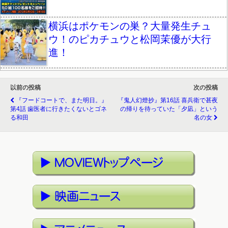
横浜はポケモンの巣？大量発生チュ
ウ！のピカチュウと松岡茉優が大行
進！
以前の投稿
次の投稿
『フードコートで、また明日。』
『鬼人幻燈抄』第16話 喜兵衛で甚夜
第4話 歯医者に行きたくないとゴネ
の帰りを待っていた「夕凪」という
る和田
名の女