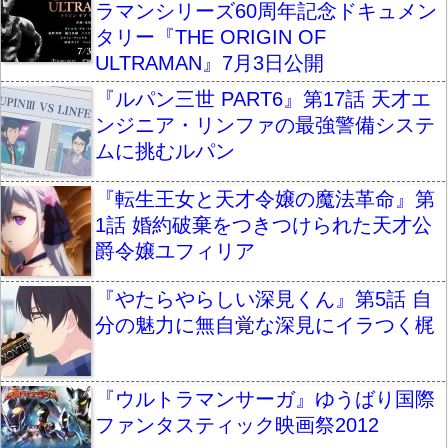
ラマンシリーズ60周年記念ドキュメン
タリー『THE ORIGIN OF
ULTRAMAN』7月3日公開
『ルパン三世 PART6』第17話 天才エ
ンジニア・リンファの最強警備システ
ムに挑むルパン
『転生王女と天才令嬢の魔法革命』第
1話 婚約破棄をつきつけられた天才公
爵令嬢ユフィリア
『やたらやらしい深見くん』第5話 自
分の魅力に無自覚な深見にイラつく梶
『ウルトラマンサーガ』ゆうばり国際
ファンタスティック映画祭2012