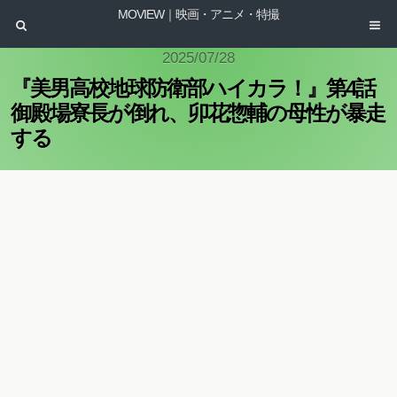
MOVIEW｜映画・アニメ・特撮
2025/07/28
『美男高校地球防衛部ハイカラ！』第4話
御殿場寮長が倒れ、卯花惣輔の母性が暴走
する