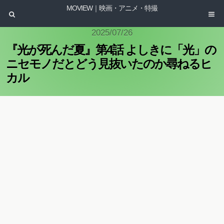
MOVIEW｜映画・アニメ・特撮
2025/07/26
『光が死んだ夏』第4話 よしきに「光」の
ニセモノだとどう見抜いたのか尋ねるヒ
カル