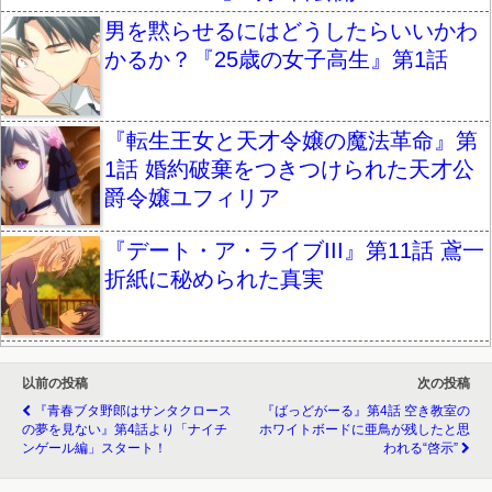
男を黙らせるにはどうしたらいいかわ
かるか？『25歳の女子高生』第1話
『転生王女と天才令嬢の魔法革命』第
1話 婚約破棄をつきつけられた天才公
爵令嬢ユフィリア
『デート・ア・ライブIII』第11話 鳶一
折紙に秘められた真実
以前の投稿
次の投稿
『青春ブタ野郎はサンタクロース
『ばっどがーる』第4話 空き教室の
の夢を見ない』第4話より「ナイチ
ホワイトボードに亜鳥が残したと思
ンゲール編」スタート！
われる“啓示”