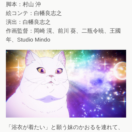
脚本：村山 沖
絵コンテ：白幡良志之
演出：白幡良志之
作画監督：岡崎 滉、前川 葵、二瓶令暁、王國
年、Studio Mindo
「浴衣が着たい」と願う妹のかおるを連れて、