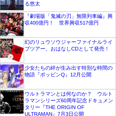
る悠太
『劇場版「鬼滅の刃」無限列車編』興
収400億円！ 世界興収517億円
幻のリュウソウジャーファイナルライ
ブツアー、おはなしCDとして発売！
少女たちの絆が生み出す特別な時間の
物語『ポッピンQ』12月公開
ウルトラマンとは何なのか？ ウルト
ラマンシリーズ60周年記念ドキュメン
タリー『THE ORIGIN OF
ULTRAMAN』7月3日公開