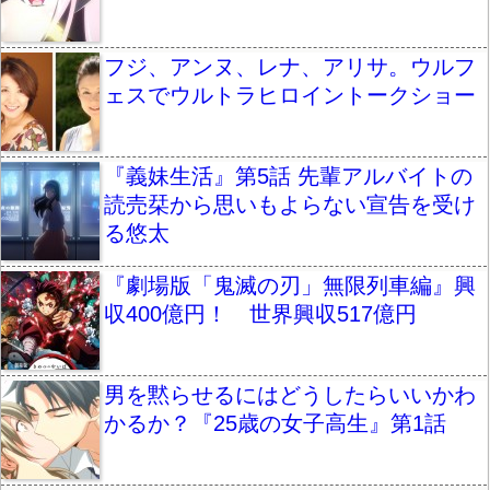
フジ、アンヌ、レナ、アリサ。ウルフ
ェスでウルトラヒロイントークショー
『義妹生活』第5話 先輩アルバイトの
読売栞から思いもよらない宣告を受け
る悠太
『劇場版「鬼滅の刃」無限列車編』興
収400億円！ 世界興収517億円
男を黙らせるにはどうしたらいいかわ
かるか？『25歳の女子高生』第1話