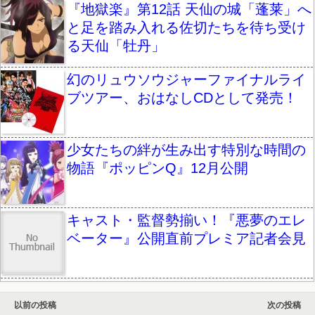
『地獄楽』第12話 天仙の城「蓬莱」へ
と足を踏み入れる佐切たちを待ち受け
る天仙「牡丹」
幻のリュウソウジャーファイナルライ
ブツアー、おはなしCDとして発売！
少女たちの絆が生み出す特別な時間の
物語『ポッピンQ』12月公開
キャスト・監督勢揃い！『悪夢のエレ
ベーター』公開直前プレミア記者会見
以前の投稿
次の投稿