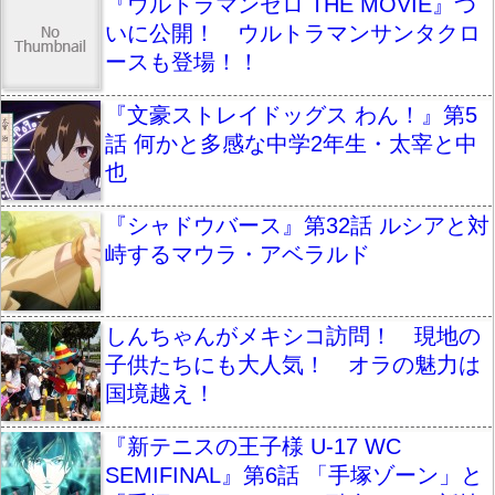
『ウルトラマンゼロ THE MOVIE』つ
いに公開！ ウルトラマンサンタクロ
ースも登場！！
『文豪ストレイドッグス わん！』第5
話 何かと多感な中学2年生・太宰と中
也
『シャドウバース』第32話 ルシアと対
峙するマウラ・アベラルド
しんちゃんがメキシコ訪問！ 現地の
子供たちにも大人気！ オラの魅力は
国境越え！
『新テニスの王子様 U-17 WC
SEMIFINAL』第6話 「手塚ゾーン」と