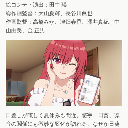
絵コンテ・演出：田中 瑛
総作画監督：大山夏輝、長谷川眞也
作画監督：高橋みか、津畑春香、澤井真紀、中
山由美、金 正男
日差しが眩しく夏休みも間近。悠宇、日葵、凛
音の関係にも微妙な変化が訪れる。なぜか日葵