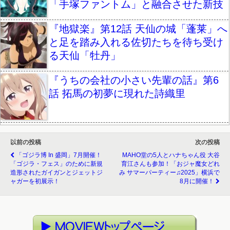
「手塚ファントム」と融合させた新技
『地獄楽』第12話 天仙の城「蓬莱」へ
と足を踏み入れる佐切たちを待ち受け
る天仙「牡丹」
『うちの会社の小さい先輩の話』第6
話 拓馬の初夢に現れた詩織里
以前の投稿
次の投稿
「ゴジラ博 In 盛岡」7月開催！
MAHO堂の5人とハナちゃん役 大谷
「ゴジラ・フェス」のために新規
育江さんも参加！「おジャ魔女どれ
造形されたガイガンとジェットジ
み サマーパーティー♫2025」横浜で
ャガーを初展示！
8月に開催！