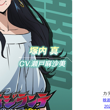
カ
映
2