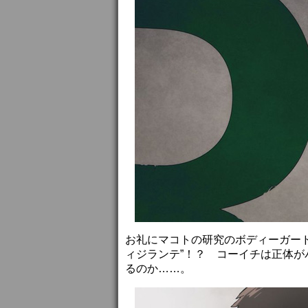
お礼にマコトの研究のボディーガー
ィジランテ”！？ コーイチは正体
るのか……。