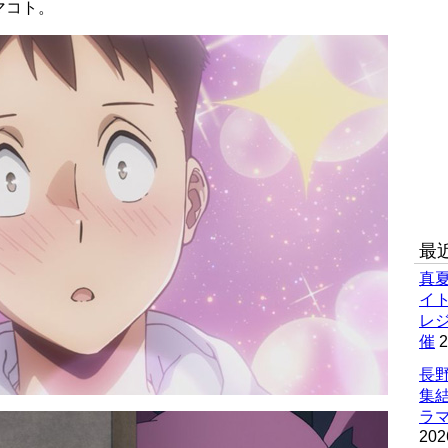
マコト。
最
真
イ
レ
催
2
長野
集
ラマ
202