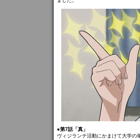
ました。
●第7話「真」
ヴィジランテ活動にかまけて大学の