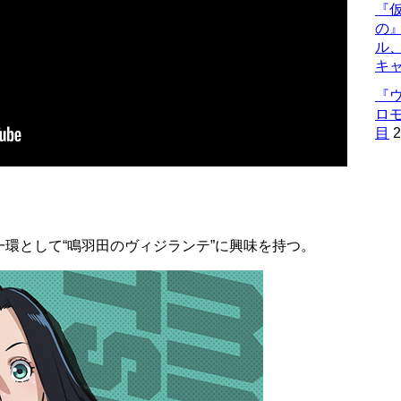
『仮
の
ル
キ
『
ロ
目
2
環として“鳴羽田のヴィジランテ”に興味を持つ。