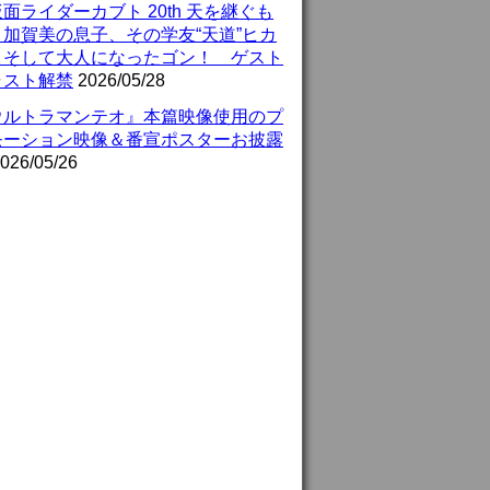
面ライダーカブト 20th 天を継ぐも
』加賀美の息子、その学友“天道”ヒカ
、そして大人になったゴン！ ゲスト
ャスト解禁
2026/05/28
ウルトラマンテオ』本篇映像使用のプ
モーション映像＆番宣ポスターお披露
026/05/26