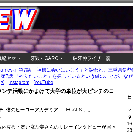
戦艦ヤマト
牙狼＜GARO＞
破牙神ライザー龍
’s Journey-』第7話 「神様に会いにいこう」と誘われ、三重県
kets』第7話 「やりたいこと」を探しているという紬のことが、な
X
Instagram
YouTube
ジランテ活動にかまけて大学の単位が大ピンチのコ
日
-僕のヒーローアカデミア ILLEGALS-』。
2
。
9
16
塚内真役・瀬戸麻沙美さんのリレーインタビューが届き
23