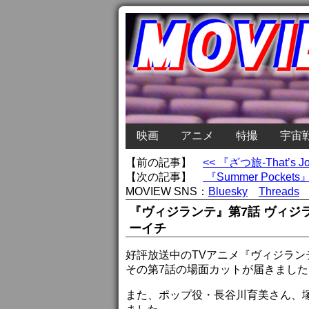
映画
アニメ
特撮
宇宙
【前の記事】
<< 『ざつ旅-That
【次の記事】
『Summer Poc
MOVIEW SNS：
Bluesky
Threads
『ヴィジランテ』第7話 ヴィ
ーイチ
好評放送中のTVアニメ『ヴィジランテ 
その第7話の場面カットが届きました
また、ポップ役・長谷川育美さん、