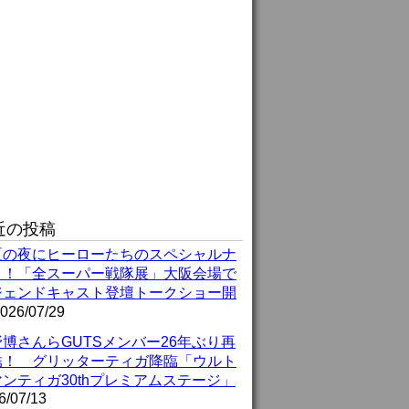
近の投稿
夏の夜にヒーローたちのスペシャルナ
ト！「全スーパー戦隊展」大阪会場で
ジェンドキャスト登壇トークショー開
026/07/29
博さんらGUTSメンバー26年ぶり再
結！ グリッターティガ降臨「ウルト
ンティガ30thプレミアムステージ」
6/07/13