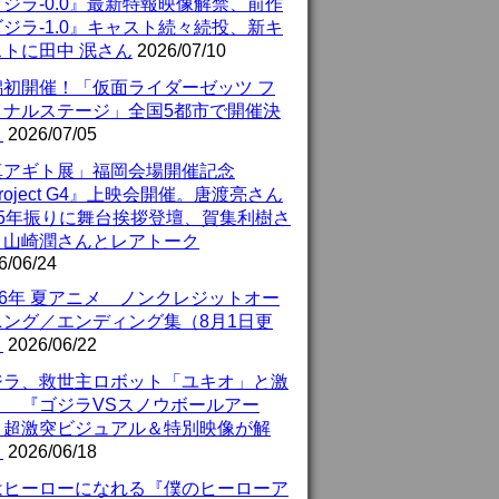
ジラ-0.0』最新特報映像解禁、前作
ジラ-1.0』キャスト続々続投、新キ
ストに田中 泯さん
2026/07/10
潟初開催！「仮面ライダーゼッツ フ
イナルステージ」全国5都市で開催決
！
2026/07/05
真アギト展」福岡会場開催記念
roject G4』上映会開催。唐渡亮さん
25年振りに舞台挨拶登壇、賀集利樹さ
、山崎潤さんとレアトーク
6/06/24
26年 夏アニメ ノンクレジットオー
ニング／エンディング集（8月1日更
）
2026/06/22
ジラ、救世主ロボット「ユキオ」と激
！ 『ゴジラVSスノウボールアー
』超激突ビジュアル＆特別映像が解
！
2026/06/18
はヒーローになれる『僕のヒーローア