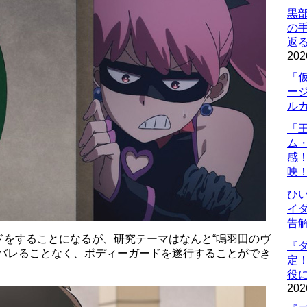
黒
の
返
202
「
ー
ル
「
ム
感
映
ひ
イダ
告
ドをすることになるが、研究テーマはなんと“鳴羽田のヴ
『
がバレることなく、ボディーガードを遂行することができ
定
役に
202