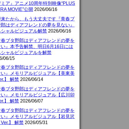
ミア』アニメ10周年特別映像“PLUS
TRA MOVIE”公開
2026/06/16
が来たから、もう大丈夫です『青春ブ
野郎はディアフレンドの夢を見ない』
ペシャルビジュアル解禁
2026/06/16
青春ブタ野郎はディアフレンドの夢を
ない』本予告解禁、明日6月16日には
ペシャルビジュアルを解禁
6/06/15
青春ブタ野郎はディアフレンドの夢を
ない』メモリアルビジュアル【美東美
er.】 解禁
2026/06/14
青春ブタ野郎はディアフレンドの夢を
ない』メモリアルビジュアル【広川卯
er.】 解禁
2026/06/07
青春ブタ野郎はディアフレンドの夢を
ない』メモリアルビジュアル【岩見沢
Ver.】 解禁
2026/05/31