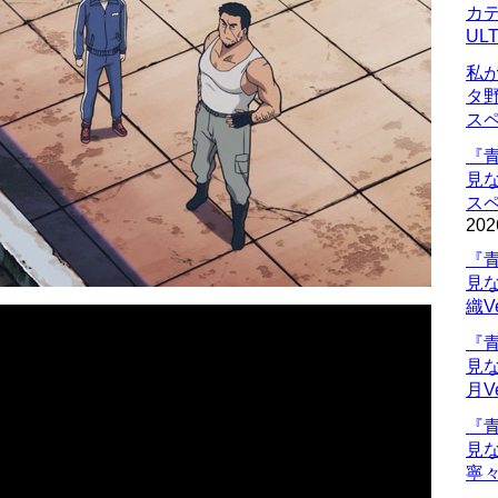
カデ
UL
私
タ
ス
『
見
ス
202
『
見
織V
『
見
月V
『
見
寧々