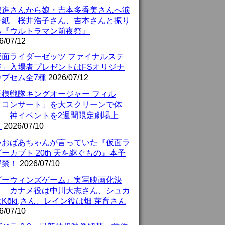
部進さんから娘・吉本多香美さんへ涙
手紙 桜井浩子さん、吉本さんと振り
る『ウルトラマン前夜祭』
6/07/12
仮面ライダーゼッツ ファイナルステ
ジ」入場者プレゼントはFSオリジナ
カプセム全7種
2026/07/12
王様戦隊キングオージャー フィル
・コンサート」を大スクリーンで体
！ 神イベントを2週間限定劇場上
！
2026/07/10
いおばあちゃんが言っていた『仮面ラ
ーカブト 20th 天を継ぐもの』本予
解禁！
2026/07/10
ダーウィンズゲーム』実写映画化決
！ カナメ役は中川大志さん、シュカ
Kōki,さん、レイン役は畑 芽育さん
6/07/10