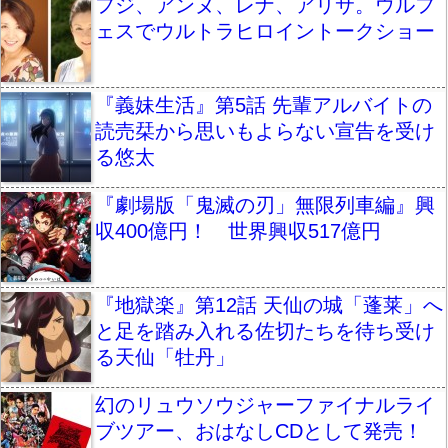
フジ、アンヌ、レナ、アリサ。ウルフ
ェスでウルトラヒロイントークショー
『義妹生活』第5話 先輩アルバイトの
読売栞から思いもよらない宣告を受け
る悠太
『劇場版「鬼滅の刃」無限列車編』興
収400億円！ 世界興収517億円
『地獄楽』第12話 天仙の城「蓬莱」へ
と足を踏み入れる佐切たちを待ち受け
る天仙「牡丹」
幻のリュウソウジャーファイナルライ
ブツアー、おはなしCDとして発売！