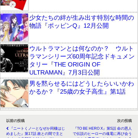
少女たちの絆が生み出す特別な時間の
物語『ポッピンQ』12月公開
ウルトラマンとは何なのか？ ウルト
ラマンシリーズ60周年記念ドキュメン
タリー『THE ORIGIN OF
ULTRAMAN』7月3日公開
男を黙らせるにはどうしたらいいかわ
かるか？『25歳の女子高生』第1話
以前の投稿
次の投稿
『ニートくノ一となぜか同棲はじ
『TO BE HERO X』第5話 命の恩人
めました』第17話 政との間で主と
で伝説のヒーローの魂電に再び会う