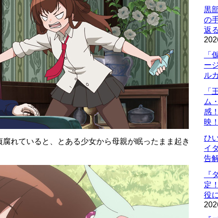
黒
の
返
202
「
ー
ル
「
ム
感
映
ひ
貞腐れていると、とある少女から母親が眠ったまま起き
イダ
告
『
定
役に
202