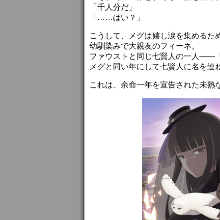
「千人分だ」
「……はい？」
こうして、メグは嬉し涙を集めるた
幼馴染みで大親友のフィーネ。
ファウストと同じ七賢人の一人――
メグと同い年にして七賢人に名を連
これは、余命一年を宣告された未熟