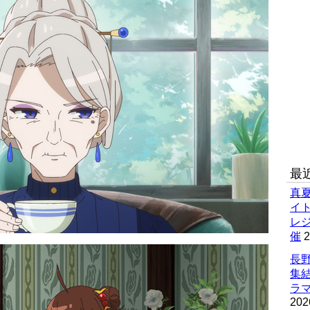
最
真
イ
レ
催
2
長野
集
ラマ
202