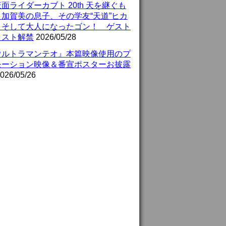
面ライダーカブト 20th 天を継ぐも
』加賀美の息子、その学友“天道”ヒカ
、そして大人になったゴン！ ゲスト
ャスト解禁
2026/05/28
ウルトラマンテオ』本篇映像使用のプ
モーション映像＆番宣ポスターお披露
026/05/26