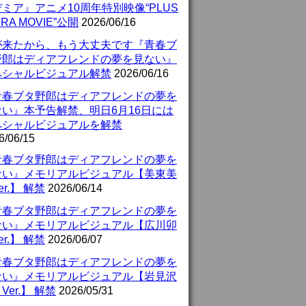
ミア』アニメ10周年特別映像“PLUS
TRA MOVIE”公開
2026/06/16
が来たから、もう大丈夫です『青春ブ
野郎はディアフレンドの夢を見ない』
ペシャルビジュアル解禁
2026/06/16
青春ブタ野郎はディアフレンドの夢を
ない』本予告解禁、明日6月16日には
ペシャルビジュアルを解禁
6/06/15
青春ブタ野郎はディアフレンドの夢を
ない』メモリアルビジュアル【美東美
er.】 解禁
2026/06/14
青春ブタ野郎はディアフレンドの夢を
ない』メモリアルビジュアル【広川卯
er.】 解禁
2026/06/07
青春ブタ野郎はディアフレンドの夢を
ない』メモリアルビジュアル【岩見沢
Ver.】 解禁
2026/05/31