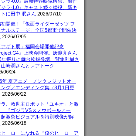
ジラ-0.0』最新特報映像解禁、前作
ジラ-1.0』キャスト続々続投、新キ
ストに田中 泯さん
2026/07/10
潟初開催！「仮面ライダーゼッツ フ
イナルステージ」全国5都市で開催決
！
2026/07/05
真アギト展」福岡会場開催記念
roject G4』上映会開催。唐渡亮さん
25年振りに舞台挨拶登壇、賀集利樹さ
、山崎潤さんとレアトーク
6/06/24
26年 夏アニメ ノンクレジットオー
ニング／エンディング集（8月1日更
）
2026/06/22
ジラ、救世主ロボット「ユキオ」と激
！ 『ゴジラVSスノウボールアー
』超激突ビジュアル＆特別映像が解
！
2026/06/18
はヒーローになれる『僕のヒーローア