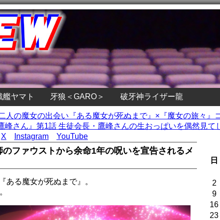
戦艦ヤマト
牙狼＜GARO＞
破牙神ライザー龍
、二人の魔女の出会い『ある魔女が死ぬまで』×『魔女の旅々』
峰さん』第1話 生徒会長・鷹峰さんの生おっぱいを偶然見てし
X
Instagram
YouTube
師のファウストから余命1年の呪いを宣告されるメ
日
メ『ある魔女が死ぬまで』。
2
。
9
16
23