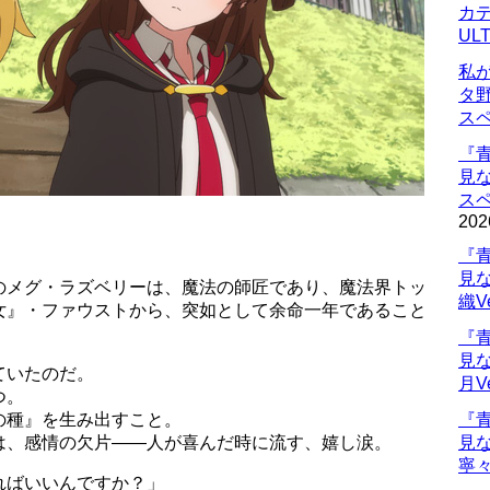
カデ
UL
私
タ
ス
『
見
ス
202
『
見
のメグ・ラズベリーは、魔法の師匠であり、魔法界トッ
織V
女』・ファウストから、突如として余命一年であること
『
見
ていたのだ。
月V
つ。
の種』を生み出すこと。
『
は、感情の欠片――人が喜んだ時に流す、嬉し涙。
見
寧々
ればいいんですか？」