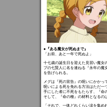
●『ある魔女が死ぬまで』
「お前、あと一年で死ぬよ」
十七歳の誕生日を迎えた見習い魔女
プの七賢人に名を連ねる『永年の魔
を告げられる。
メグは『死の宣告』の呪いにかかっ
呪いによる死を免れる方法はただ一
手にした者に不死をもたらす、『命
そして、『命の種』の材料となるの
「それで、一体どれくらい涙を集め