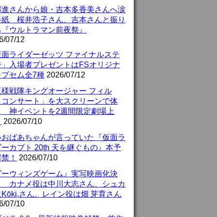
部進さんから娘・吉本多香美さんへ涙
手紙 桜井浩子さん、吉本さんと振り
る『ウルトラマン前夜祭』
6/07/12
仮面ライダーゼッツ ファイナルステ
ジ」入場者プレゼントはFSオリジナ
カプセム全7種
2026/07/12
王様戦隊キングオージャー フィル
・コンサート」を大スクリーンで体
！ 神イベントを2週間限定劇場上
！
2026/07/10
いおばあちゃんが言っていた『仮面ラ
ーカブト 20th 天を継ぐもの』本予
解禁！
2026/07/10
ダーウィンズゲーム』実写映画化決
！ カナメ役は中川大志さん、シュカ
Kōki,さん、レイン役は畑 芽育さん
6/07/10