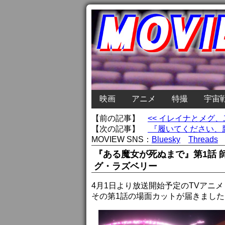
映画
アニメ
特撮
宇宙
【前の記事】
<< イレイナとメグ
【次の記事】
『履いてください、鷹
MOVIEW SNS：
Bluesky
Threads
『ある魔女が死ぬまで』第1話 
グ・ラズベリー
4月1日より放送開始予定のTVアニ
その第1話の場面カットが届きました