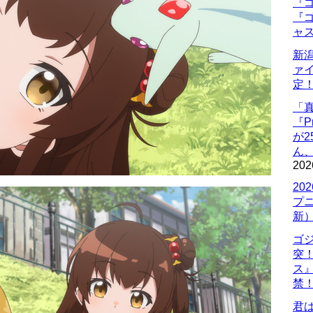
『ゴ
『ゴ
ャ
新
ァ
定
「
『P
が
ん
202
20
プ
新
ゴ
突
ス
禁
君