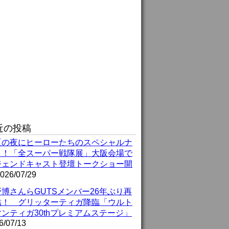
近の投稿
夏の夜にヒーローたちのスペシャルナ
ト！「全スーパー戦隊展」大阪会場で
ジェンドキャスト登壇トークショー開
026/07/29
博さんらGUTSメンバー26年ぶり再
結！ グリッターティガ降臨「ウルト
ンティガ30thプレミアムステージ」
6/07/13