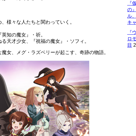
『仮
の
ル
め、様々な人たちと関わっていく。
キ
『
『英知の魔女』・祈。
ロ
ねる天才少女、『祝福の魔女』・ソフィ。
目
2
な魔女、メグ・ラズベリーが起こす、奇跡の物語。