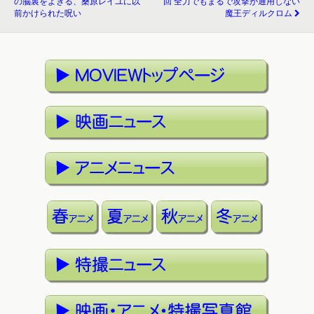
の脳裏をよぎる、桑原レイユに以
回 全力でもまるで攻撃が通用しない
前かけられた呪い
魔王ディルクロム