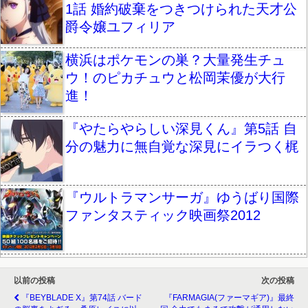
1話 婚約破棄をつきつけられた天才公
爵令嬢ユフィリア
横浜はポケモンの巣？大量発生チュ
ウ！のピカチュウと松岡茉優が大行
進！
『やたらやらしい深見くん』第5話 自
分の魅力に無自覚な深見にイラつく梶
『ウルトラマンサーガ』ゆうばり国際
ファンタスティック映画祭2012
以前の投稿
次の投稿
『BEYBLADE X』第74話 バード
『FARMAGIA(ファーマギア)』最終