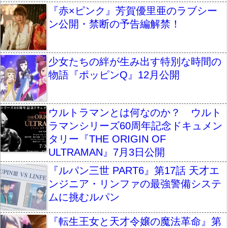
『赤×ピンク』芳賀優里亜のラブシー
ン公開・禁断の予告編解禁！
少女たちの絆が生み出す特別な時間の
物語『ポッピンQ』12月公開
ウルトラマンとは何なのか？ ウルト
ラマンシリーズ60周年記念ドキュメン
タリー『THE ORIGIN OF
ULTRAMAN』7月3日公開
『ルパン三世 PART6』第17話 天才エ
ンジニア・リンファの最強警備システ
ムに挑むルパン
『転生王女と天才令嬢の魔法革命』第