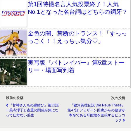
第1回特撮名言人気投票終了！人気
No.1となった名台詞はどちらの鋼牙？
金色の闇、禁断のトランス！「すっっ
っごく！！えっちぃ気分♡」
実写版『パトレイバー』第5章ストー
リー・場面写到着
以前の投稿
次の投稿
『甘神さんちの縁結び』第12話
『銀河英雄伝説 Die Neue These』
一乗寺澪子と夜重の関係が気にな
第47話 フェザーン回廊からの侵攻が
って仕方ない瓜生
本命である可能性を主張するビュコ
ック