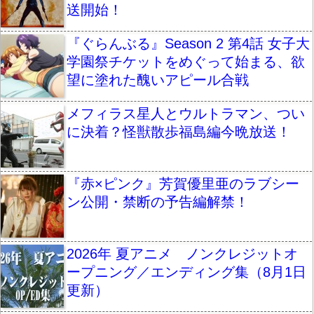
送開始！
『ぐらんぶる』Season 2 第4話 女子大
学園祭チケットをめぐって始まる、欲
望に塗れた醜いアピール合戦
メフィラス星人とウルトラマン、つい
に決着？怪獣散歩福島編今晩放送！
『赤×ピンク』芳賀優里亜のラブシー
ン公開・禁断の予告編解禁！
2026年 夏アニメ ノンクレジットオ
ープニング／エンディング集（8月1日
更新）