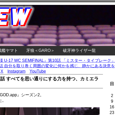
戦艦ヤマト
牙狼＜GARO＞
破牙神ライザー龍
様 U-17 WC SEMIFINAL』第10話 「ミスター・タイブレ
話 自分を取り巻く周囲の変化に何かを感じ、静かにある決意をす
X
Instagram
YouTube
』第22話 すべてを思い通りにする力を持つ、カミエラ
日
OD.app』シーズン2。
2
た。
9
16
23