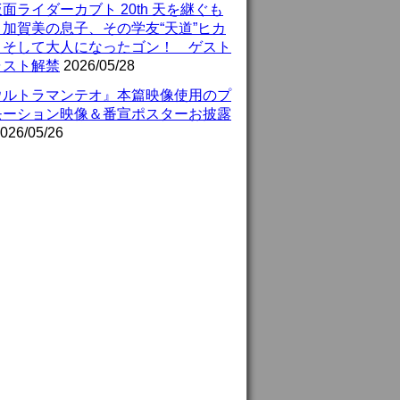
面ライダーカブト 20th 天を継ぐも
』加賀美の息子、その学友“天道”ヒカ
、そして大人になったゴン！ ゲスト
ャスト解禁
2026/05/28
ウルトラマンテオ』本篇映像使用のプ
モーション映像＆番宣ポスターお披露
026/05/26