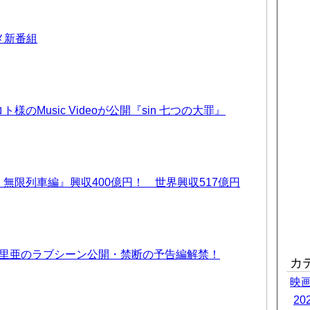
ニメ新番組
のMusic Videoが公開『sin 七つの大罪』
無限列車編』興収400億円！ 世界興収517億円
優里亜のラブシーン公開・禁断の予告編解禁！
カ
映
2