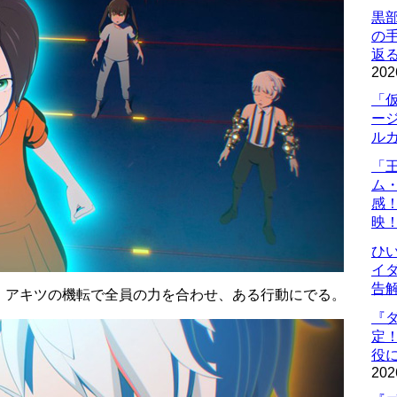
黒
の
返
202
「
ー
ル
「
ム
感
映
ひ
イダ
告
、アキツの機転で全員の力を合わせ、ある行動にでる。
『
定
役に
202