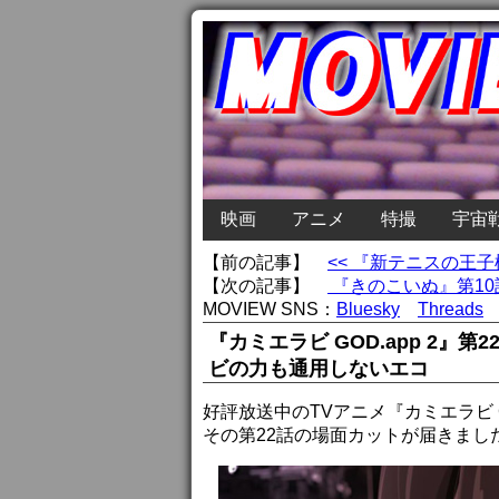
映画
アニメ
特撮
宇宙
【前の記事】
<< 『新テニスの王子
【次の記事】
『きのこいぬ』第10
MOVIEW SNS：
Bluesky
Threads
『カミエラビ GOD.app 2
ビの力も通用しないエコ
好評放送中のTVアニメ『カミエラビ G
その第22話の場面カットが届きまし