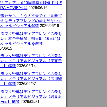
ミア』アニメ10周年特別映像“PLUS
TRA MOVIE”公開
2026/06/16
が来たから、もう大丈夫です『青春ブ
野郎はディアフレンドの夢を見ない』
ペシャルビジュアル解禁
2026/06/16
青春ブタ野郎はディアフレンドの夢を
ない』本予告解禁、明日6月16日には
ペシャルビジュアルを解禁
6/06/15
青春ブタ野郎はディアフレンドの夢を
ない』メモリアルビジュアル【美東美
er.】 解禁
2026/06/14
青春ブタ野郎はディアフレンドの夢を
ない』メモリアルビジュアル【広川卯
er.】 解禁
2026/06/07
青春ブタ野郎はディアフレンドの夢を
ない』メモリアルビジュアル【岩見沢
Ver.】 解禁
2026/05/31