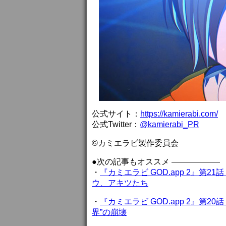
公式サイト：
https://kamierabi.com/
公式Twitter：
@kamierabi_PR
©カミエラビ製作委員会
●次の記事もオススメ ——————
・
『カミエラビ GOD.app 2』第2
ウ、アキツたち
・
『カミエラビ GOD.app 2』第
界”の崩壊