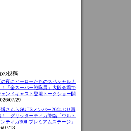
近の投稿
夏の夜にヒーローたちのスペシャルナ
ト！「全スーパー戦隊展」大阪会場で
ジェンドキャスト登壇トークショー開
026/07/29
博さんらGUTSメンバー26年ぶり再
結！ グリッターティガ降臨「ウルト
ンティガ30thプレミアムステージ」
6/07/13