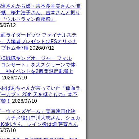
部進さんから娘・吉本多香美さんへ涙
手紙 桜井浩子さん、吉本さんと振り
る『ウルトラマン前夜祭』
6/07/12
仮面ライダーゼッツ ファイナルステ
ジ」入場者プレゼントはFSオリジナ
カプセム全7種
2026/07/12
王様戦隊キングオージャー フィル
・コンサート」を大スクリーンで体
！ 神イベントを2週間限定劇場上
！
2026/07/10
いおばあちゃんが言っていた『仮面ラ
ーカブト 20th 天を継ぐもの』本予
解禁！
2026/07/10
ダーウィンズゲーム』実写映画化決
！ カナメ役は中川大志さん、シュカ
Kōki,さん、レイン役は畑 芽育さん
6/07/10