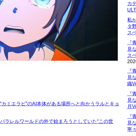
カデ
UL
私
タ
ス
『
見
ス
202
『
見
織V
『
見
1話 “カミエラビ”のAI本体がある場所へと向かうラルとキョ
月V
『
20話 パラレルワールドの外で始まろうとしていた“この世
見
寧々