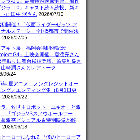
ジラ-0.0』最新特報映像解禁、前作
ジラ-1.0』キャスト続々続投、新キ
ストに田中 泯さん
2026/07/10
潟初開催！「仮面ライダーゼッツ フ
イナルステージ」全国5都市で開催決
！
2026/07/05
真アギト展」福岡会場開催記念
roject G4』上映会開催。唐渡亮さん
25年振りに舞台挨拶登壇、賀集利樹さ
、山崎潤さんとレアトーク
6/06/24
26年 夏アニメ ノンクレジットオー
ニング／エンディング集（8月1日更
）
2026/06/22
ジラ、救世主ロボット「ユキオ」と激
！ 『ゴジラVSスノウボールアー
』超激突ビジュアル＆特別映像が解
！
2026/06/18
はヒーローになれる『僕のヒーローア