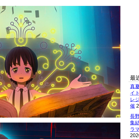
最
真
イ
レ
催
2
長野
集
ラマ
202