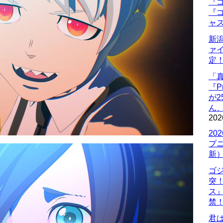
『ゴ
『ゴ
ャ
新
ァ
定
「
『P
が
ん
202
20
プ
新
ゴ
突
ス
禁
君