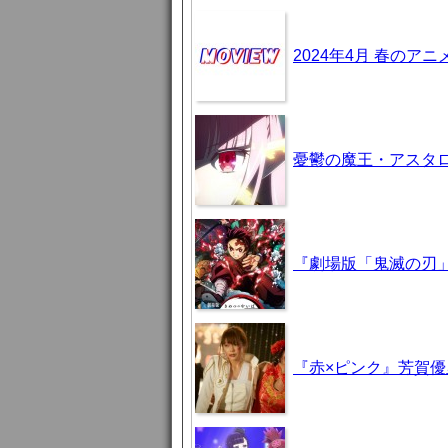
2024年4月 春のア
憂鬱の魔王・アスタロト様
『劇場版「鬼滅の刃」
『赤×ピンク』芳賀