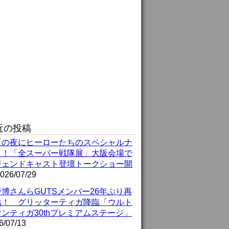
近の投稿
夏の夜にヒーローたちのスペシャルナ
ト！「全スーパー戦隊展」大阪会場で
ジェンドキャスト登壇トークショー開
026/07/29
博さんらGUTSメンバー26年ぶり再
結！ グリッターティガ降臨「ウルト
ンティガ30thプレミアムステージ」
6/07/13