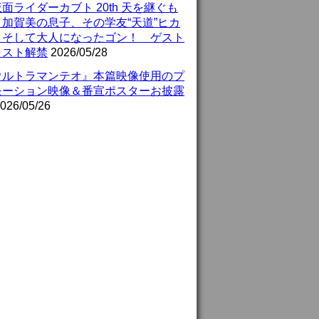
面ライダーカブト 20th 天を継ぐも
』加賀美の息子、その学友“天道”ヒカ
、そして大人になったゴン！ ゲスト
ャスト解禁
2026/05/28
ウルトラマンテオ』本篇映像使用のプ
モーション映像＆番宣ポスターお披露
026/05/26