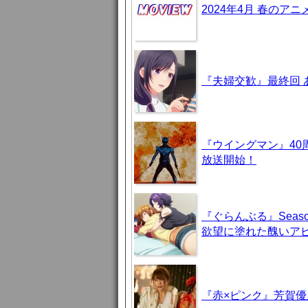
2024年4月 春のア
『夫婦交歓』最終回
『ウイングマン』40
放送開始！
『ぐらんぶる』Seas
欲望に塗れた醜いア
『赤×ピンク』芳賀