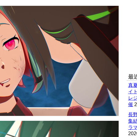
最
真
イ
レ
催
2
長野
集
ラマ
202