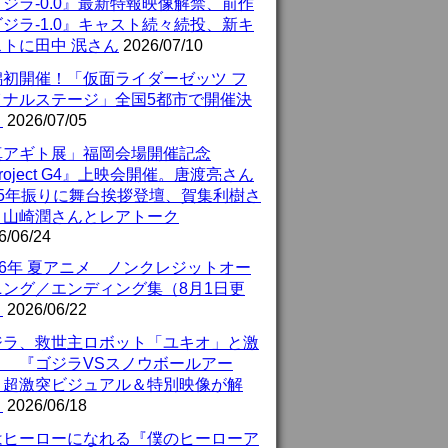
ジラ-0.0』最新特報映像解禁、前作
ジラ-1.0』キャスト続々続投、新キ
ストに田中 泯さん
2026/07/10
潟初開催！「仮面ライダーゼッツ フ
イナルステージ」全国5都市で開催決
！
2026/07/05
真アギト展」福岡会場開催記念
roject G4』上映会開催。唐渡亮さん
25年振りに舞台挨拶登壇、賀集利樹さ
、山崎潤さんとレアトーク
6/06/24
26年 夏アニメ ノンクレジットオー
ニング／エンディング集（8月1日更
）
2026/06/22
ジラ、救世主ロボット「ユキオ」と激
！ 『ゴジラVSスノウボールアー
』超激突ビジュアル＆特別映像が解
！
2026/06/18
はヒーローになれる『僕のヒーローア