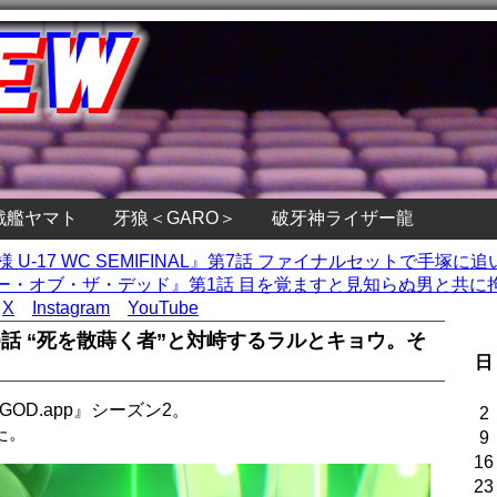
戦艦ヤマト
牙狼＜GARO＞
破牙神ライザー龍
 U-17 WC SEMIFINAL』第7話 ファイナルセットで手塚に
・オブ・ザ・デッド』第1話 目を覚ますと見知らぬ男と共に拘
X
Instagram
YouTube
第19話 “死を散蒔く者”と対峙するラルとキョウ。そ
日
OD.app』シーズン2。
2
た。
9
16
23