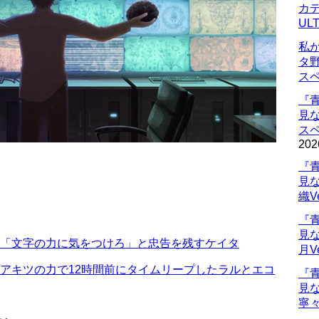
カデ
UL
私
タ
ス
『
見
ス
202
『
見
織V
『
見
18話 「文字の力に気をつけろ」と忠告を残すケイタ
月V
17話 アキツの力で12時間前にタイムリープしたラルとエコ
『
見
寧々