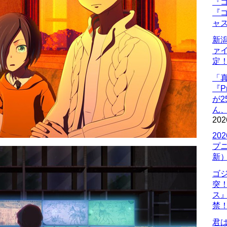
『ゴ
『ゴ
ャ
新
ァ
定
「
『P
が
ん
202
20
プ
新
ゴ
突
ス
禁
君