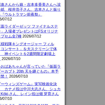
部進さんから娘・吉本多香美さんへ涙
手紙 桜井浩子さん、吉本さんと振り
る『ウルトラマン前夜祭』
6/07/12
仮面ライダーゼッツ ファイナルステ
ジ」入場者プレゼントはFSオリジナ
カプセム全7種
2026/07/12
王様戦隊キングオージャー フィル
・コンサート」を大スクリーンで体
！ 神イベントを2週間限定劇場上
！
2026/07/10
いおばあちゃんが言っていた『仮面ラ
ーカブト 20th 天を継ぐもの』本予
解禁！
2026/07/10
ダーウィンズゲーム』実写映画化決
！ カナメ役は中川大志さん、シュカ
Kōki,さん、レイン役は畑 芽育さん
6/07/10