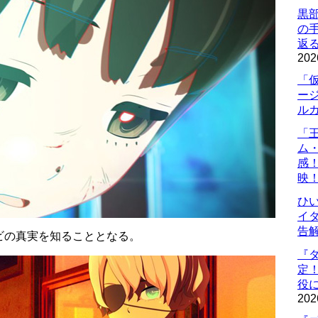
黒
の
返
202
「
ー
ル
「
ム
感
映
ひ
イダ
告
ビの真実を知ることとなる。
『
定
役に
202