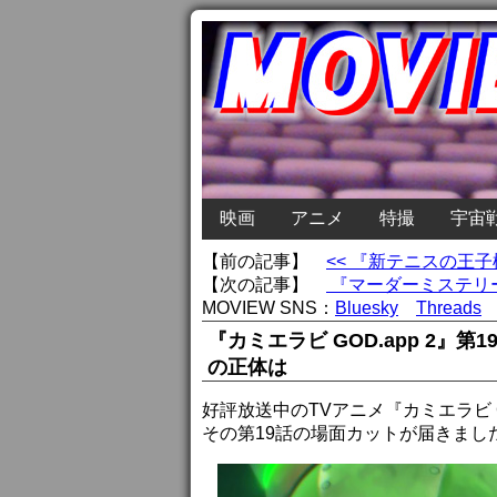
映画
アニメ
特撮
宇宙
【前の記事】
<< 『新テニスの王子様
【次の記事】
『マーダーミステリー
MOVIEW SNS：
Bluesky
Threads
『カミエラビ GOD.app 2』
の正体は
好評放送中のTVアニメ『カミエラビ G
その第19話の場面カットが届きまし