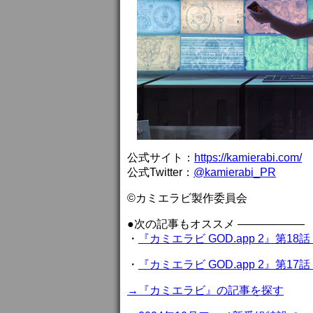
公式サイト：
https://kamierabi.com/
公式Twitter：
@kamierabi_PR
©カミエラビ製作委員会
●次の記事もオススメ ——————
・
『カミエラビ GOD.app 2』第
・
『カミエラビ GOD.app 2』第
→『カミエラビ』の記事を探す