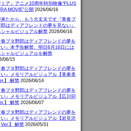
ミア』アニメ10周年特別映像“PLUS
TRA MOVIE”公開
2026/06/16
が来たから、もう大丈夫です『青春ブ
野郎はディアフレンドの夢を見ない』
ペシャルビジュアル解禁
2026/06/16
青春ブタ野郎はディアフレンドの夢を
ない』本予告解禁、明日6月16日には
ペシャルビジュアルを解禁
6/06/15
青春ブタ野郎はディアフレンドの夢を
ない』メモリアルビジュアル【美東美
er.】 解禁
2026/06/14
青春ブタ野郎はディアフレンドの夢を
ない』メモリアルビジュアル【広川卯
er.】 解禁
2026/06/07
青春ブタ野郎はディアフレンドの夢を
ない』メモリアルビジュアル【岩見沢
Ver.】 解禁
2026/05/31