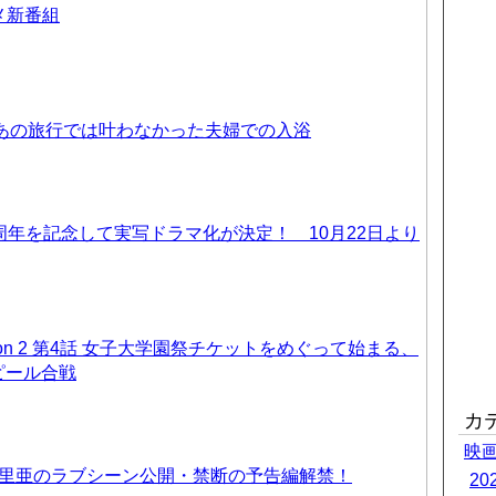
ニメ新番組
 あの旅行では叶わなかった夫婦での入浴
周年を記念して実写ドラマ化が決定！ 10月22日より
on 2 第4話 女子大学園祭チケットをめぐって始まる、
ピール合戦
カ
映
優里亜のラブシーン公開・禁断の予告編解禁！
2