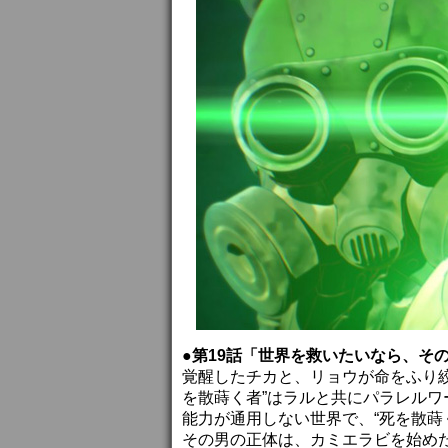
●第19話「世界を救いたいなら、そ
覚醒したチカと、リョウが命をふり
を散蒔く者”はラルと共にパラレルワ
能力が通用しない世界で、“死を散蒔
その男の正体は、カミエラビを始め