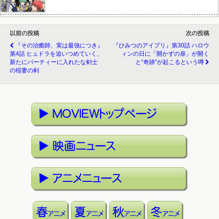
以前の投稿
次の投稿
『その治癒師、実は最強につき』
『ひみつのアイプリ』第30話 ハロウ
第4話 ヒュドラを追いつめていく、
ィンの日に「開かずの扉」が開く
新たにパーティーに入れたな剣士
と“奇跡”が起こるという噂
の稲妻の剣