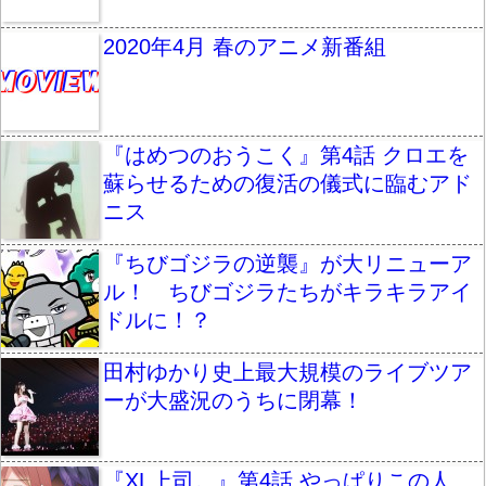
2020年4月 春のアニメ新番組
『はめつのおうこく』第4話 クロエを
蘇らせるための復活の儀式に臨むアド
ニス
『ちびゴジラの逆襲』が大リニューア
ル！ ちびゴジラたちがキラキラアイ
ドルに！？
田村ゆかり史上最大規模のライブツア
ーが大盛況のうちに閉幕！
『XL上司。』第4話 やっぱりこの人