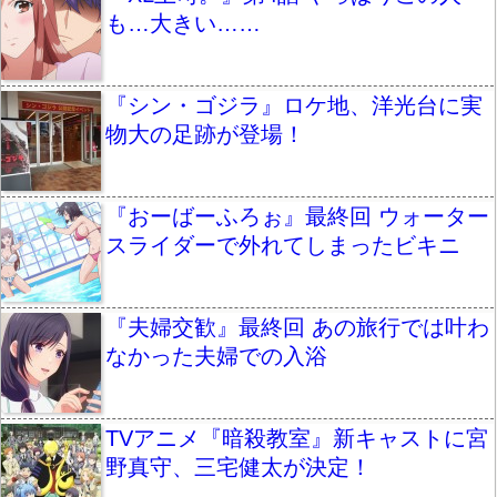
も…大きい……
『シン・ゴジラ』ロケ地、洋光台に実
物大の足跡が登場！
『おーばーふろぉ』最終回 ウォーター
スライダーで外れてしまったビキニ
『夫婦交歓』最終回 あの旅行では叶わ
なかった夫婦での入浴
TVアニメ『暗殺教室』新キャストに宮
野真守、三宅健太が決定！