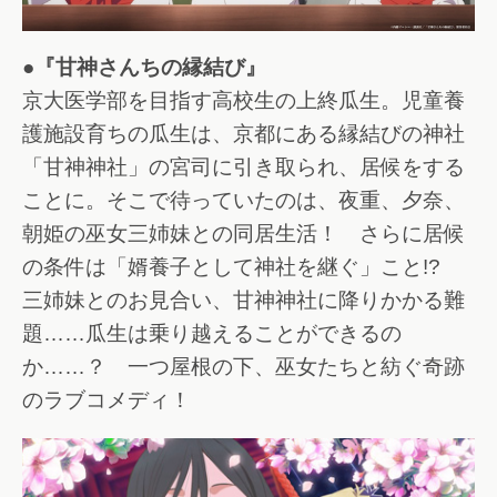
●『甘神さんちの縁結び』
京大医学部を目指す高校生の上終瓜生。児童養
護施設育ちの瓜生は、京都にある縁結びの神社
「甘神神社」の宮司に引き取られ、居候をする
ことに。そこで待っていたのは、夜重、夕奈、
朝姫の巫女三姉妹との同居生活！ さらに居候
の条件は「婿養子として神社を継ぐ」こと!?
三姉妹とのお見合い、甘神神社に降りかかる難
題……瓜生は乗り越えることができるの
か……？ 一つ屋根の下、巫女たちと紡ぐ奇跡
のラブコメディ！