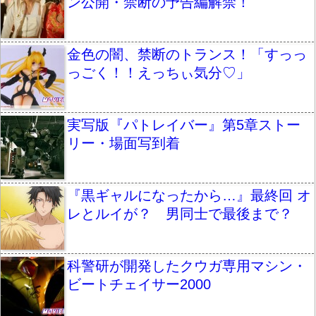
ン公開・禁断の予告編解禁！
金色の闇、禁断のトランス！「すっっ
っごく！！えっちぃ気分♡」
実写版『パトレイバー』第5章ストー
リー・場面写到着
『黒ギャルになったから…』最終回 オ
レとルイが？ 男同士で最後まで？
科警研が開発したクウガ専用マシン・
ビートチェイサー2000