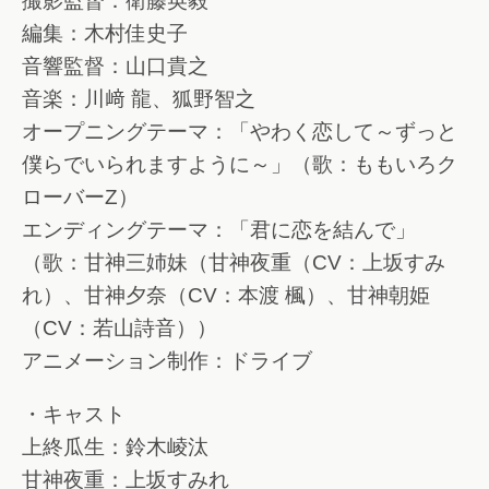
撮影監督：衛藤英毅
編集：木村佳史子
音響監督：山口貴之
音楽：川﨑 龍、狐野智之
オープニングテーマ：「やわく恋して～ずっと
僕らでいられますように～」（歌：ももいろク
ローバーZ）
エンディングテーマ：「君に恋を結んで」
（歌：甘神三姉妹（甘神夜重（CV：上坂すみ
れ）、甘神夕奈（CV：本渡 楓）、甘神朝姫
（CV：若山詩音））
アニメーション制作：ドライブ
・キャスト
上終瓜生：鈴木崚汰
甘神夜重：上坂すみれ