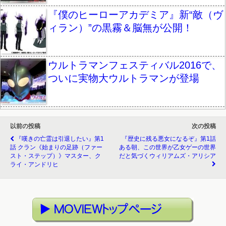
『僕のヒーローアカデミア』新“敵（ヴ
ィラン）”の黒霧＆脳無が公開！
ウルトラマンフェスティバル2016で、
ついに実物大ウルトラマンが登場
以前の投稿
次の投稿
『嘆きの亡霊は引退したい』第1
『歴史に残る悪女になるぞ』第1話
話 クラン《始まりの足跡（ファー
ある朝、この世界が乙女ゲーの世界
スト・ステップ）》マスター、ク
だと気づくウィリアムズ・アリシア
ライ・アンドリヒ