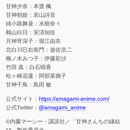
甘神夕奈：本渡 楓
甘神朝姫：若山詩音
姉小路舞昼：水樹奈々
鶴山白日：安済知佳
月神宵深子：堀江由衣
北白川巳右衛門：遊佐浩二
梅ノ木みつ子：伊藤彩沙
竹田 真：白石晴香
松ヶ崎花蓮：阿部菜摘子
甘神千鳥：島田 敏
公式サイト：
https://amagami-anime.com/
公式Twitter：
@amagami_anime
©内藤マーシー・講談社／「甘神さんちの縁結