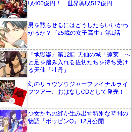
収400億円！ 世界興収517億円
男を黙らせるにはどうしたらいいかわ
かるか？『25歳の女子高生』第1話
『地獄楽』第12話 天仙の城「蓬莱」へ
と足を踏み入れる佐切たちを待ち受け
る天仙「牡丹」
幻のリュウソウジャーファイナルライ
ブツアー、おはなしCDとして発売！
少女たちの絆が生み出す特別な時間の
物語『ポッピンQ』12月公開