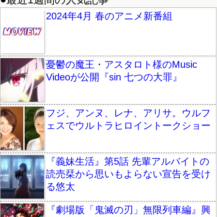
2024年4月 春のアニメ新番組
憂鬱の魔王・アスタロト様のMusic
Videoが公開『sin 七つの大罪』
フジ、アンヌ、レナ、アリサ。ウルフ
ェスでウルトラヒロイントークショー
『義妹生活』第5話 先輩アルバイトの
読売栞から思いもよらない宣告を受け
る悠太
『劇場版「鬼滅の刃」無限列車編』興