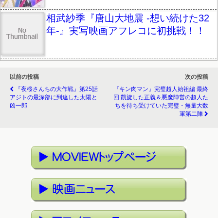
相武紗季『唐山大地震 -想い続けた32
年-』実写映画アフレコに初挑戦！！
以前の投稿
次の投稿
『夜桜さんちの大作戦』第25話
『キン肉マン』完璧超人始祖編 最終
アジトの最深部に到達した太陽と
回 凱旋した正義＆悪魔陣営の超人た
凶一郎
ちを待ち受けていた完璧・無量大数
軍第二陣