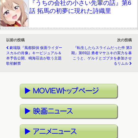
『うちの会社の小さい先輩の話』第6
話 拓馬の初夢に現れた詩織里
以前の投稿
次の投稿
劇場版『風都探偵 仮面ライダー
『転生したらスライムだった件 第3
スカルの肖像』キービジュアル＆
期』第69話 勇者マサユキの実力を暴
本予告公開、鳴海荘吉が歌う主題
こうと、ゲルドとゴブタを参加させ
歌初解禁
るリムル