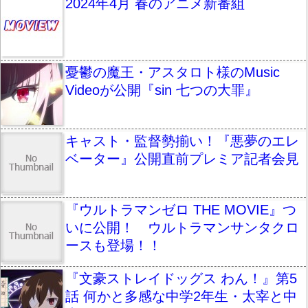
2024年4月 春のアニメ新番組
憂鬱の魔王・アスタロト様のMusic
Videoが公開『sin 七つの大罪』
キャスト・監督勢揃い！『悪夢のエレ
ベーター』公開直前プレミア記者会見
『ウルトラマンゼロ THE MOVIE』つ
いに公開！ ウルトラマンサンタクロ
ースも登場！！
『文豪ストレイドッグス わん！』第5
話 何かと多感な中学2年生・太宰と中