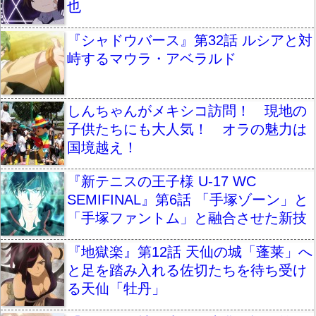
也
『シャドウバース』第32話 ルシアと対
峙するマウラ・アベラルド
しんちゃんがメキシコ訪問！ 現地の
子供たちにも大人気！ オラの魅力は
国境越え！
『新テニスの王子様 U-17 WC
SEMIFINAL』第6話 「手塚ゾーン」と
「手塚ファントム」と融合させた新技
『地獄楽』第12話 天仙の城「蓬莱」へ
と足を踏み入れる佐切たちを待ち受け
る天仙「牡丹」