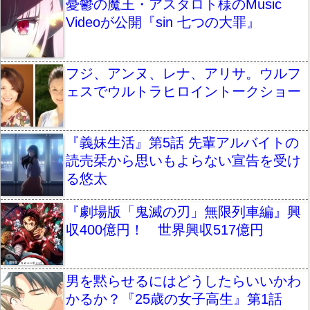
憂鬱の魔王・アスタロト様のMusic
Videoが公開『sin 七つの大罪』
フジ、アンヌ、レナ、アリサ。ウルフ
ェスでウルトラヒロイントークショー
『義妹生活』第5話 先輩アルバイトの
読売栞から思いもよらない宣告を受け
る悠太
『劇場版「鬼滅の刃」無限列車編』興
収400億円！ 世界興収517億円
男を黙らせるにはどうしたらいいかわ
かるか？『25歳の女子高生』第1話