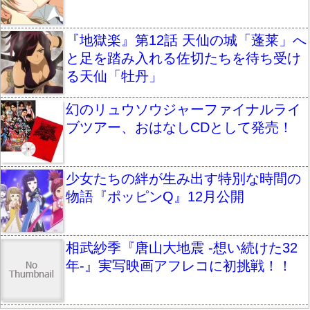
『地獄楽』第12話 天仙の城「蓬莱」へ
と足を踏み入れる佐切たちを待ち受け
る天仙「牡丹」
幻のリュウソウジャーファイナルライ
ブツアー、おはなしCDとして発売！
少女たちの絆が生み出す特別な時間の
物語『ポッピンQ』12月公開
相武紗季『唐山大地震 -想い続けた32
年-』実写映画アフレコに初挑戦！！