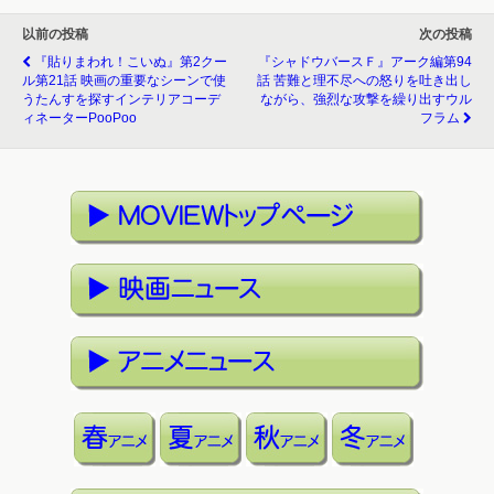
以前の投稿
次の投稿
『貼りまわれ！こいぬ』第2クー
『シャドウバースＦ』アーク編第94
ル第21話 映画の重要なシーンで使
話 苦難と理不尽への怒りを吐き出し
うたんすを探すインテリアコーデ
ながら、強烈な攻撃を繰り出すウル
ィネーターPooPoo
フラム