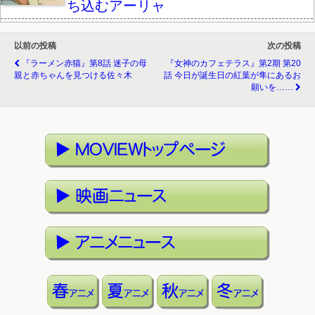
ち込むアーリャ
以前の投稿
次の投稿
『ラーメン赤猫』第8話 迷子の母
『女神のカフェテラス』第2期 第20
親と赤ちゃんを見つける佐々木
話 今日が誕生日の紅葉が隼にあるお
願いを……