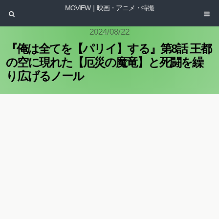
MOVIEW｜映画・アニメ・特撮
2024/08/22
『俺は全てを【パリイ】する』第8話 王都
の空に現れた【厄災の魔竜】と死闘を繰
り広げるノール