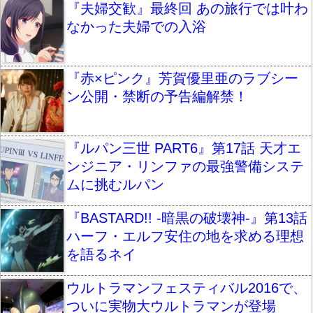
『夫婦交歓』最終回 あの旅行では叶わ
なかった夫婦での入浴
『赤×ピンク』芳賀優里亜のラブシー
ン公開・禁断の予告編解禁！
『ルパン三世 PART6』第17話 天才エ
ンジニア・リンファの最強警備システ
ムに挑むルパン
『BASTARD!! -暗黒の破壊神-』第13話
ハーフ・エルフ安住の地を求める理想
を語るネイ
ウルトラマンフェスティバル2016で、
ついに実物大ウルトラマンが登場