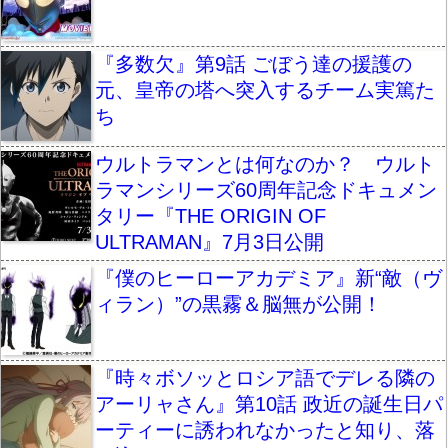
『多数欠』第9話 ごぼう達の援護の
元、皇帝の塔へ突入するチーム実篤た
ち
ウルトラマンとは何なのか？ ウルト
ラマンシリーズ60周年記念ドキュメン
タリー『THE ORIGIN OF
ULTRAMAN』7月3日公開
『僕のヒーローアカデミア』新“敵（ヴ
ィラン）”の黒霧＆脳無が公開！
『時々ボソッとロシア語でデレる隣の
アーリャさん』第10話 政近の誕生日パ
ーティーに誘われなかったと知り、落