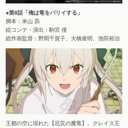
●第8話「俺は竜をパリイする」
脚本：米山 昴
絵コンテ・演出：駒宮 僅
総作画監督：野間千賀子、大橋俊明、池田裕治
王都の空に現れた【厄災の魔竜】。クレイス王