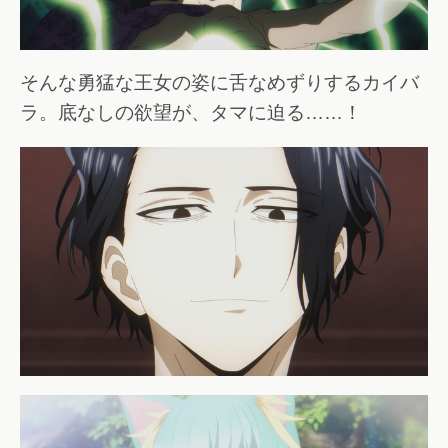
そんな勇猛な王女の姿に舌なめずりするカイバ
ラ。底なしの欲望が、タマに迫る……！