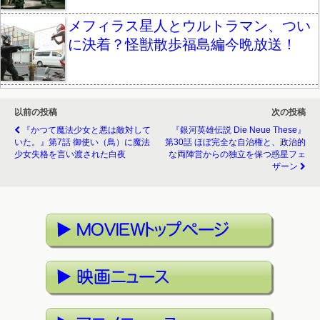
メフィラス星人とウルトラマン、つい
に決着？怪獣散歩福島編今晩放送！
以前の投稿
次の投稿
『かつて魔法少女と悪は敵対して
『銀河英雄伝説 Die Neue These』
いた。』第7話 御使い（鳥）に魔法
第30話 ほぼ完全な自治権と、政治的
少女失格を言い渡された白夜
な両陣営からの独立を保つ惑星フェ
ザーン