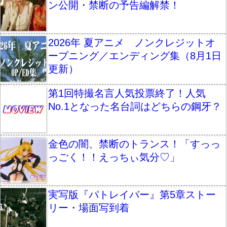
ン公開・禁断の予告編解禁！
2026年 夏アニメ ノンクレジットオ
ープニング／エンディング集（8月1日
更新）
第1回特撮名言人気投票終了！人気
No.1となった名台詞はどちらの鋼牙？
金色の闇、禁断のトランス！「すっっ
っごく！！えっちぃ気分♡」
実写版『パトレイバー』第5章ストー
リー・場面写到着