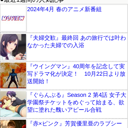
2024年4月 春のアニメ新番組
『夫婦交歓』最終回 あの旅行では叶わ
なかった夫婦での入浴
『ウイングマン』40周年を記念して実
写ドラマ化が決定！ 10月22日より放
送開始！
『ぐらんぶる』Season 2 第4話 女子大
学園祭チケットをめぐって始まる、欲
望に塗れた醜いアピール合戦
『赤×ピンク』芳賀優里亜のラブシー