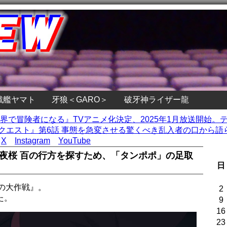
戦艦ヤマト
牙狼＜GARO＞
破牙神ライザー龍
異世界で冒険者になる』TVアニメ化決定、2025年1月放送開始。
 100年クエスト』第6話 事態を急変させる驚くべき乱入者の口から語
X
Instagram
YouTube
 夜桜 百の行方を探すため、「タンポポ」の足取
日
の大作戦』。
2
た。
9
16
23