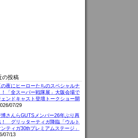
近の投稿
夏の夜にヒーローたちのスペシャルナ
ト！「全スーパー戦隊展」大阪会場で
ジェンドキャスト登壇トークショー開
026/07/29
博さんらGUTSメンバー26年ぶり再
結！ グリッターティガ降臨「ウルト
ンティガ30thプレミアムステージ」
6/07/13