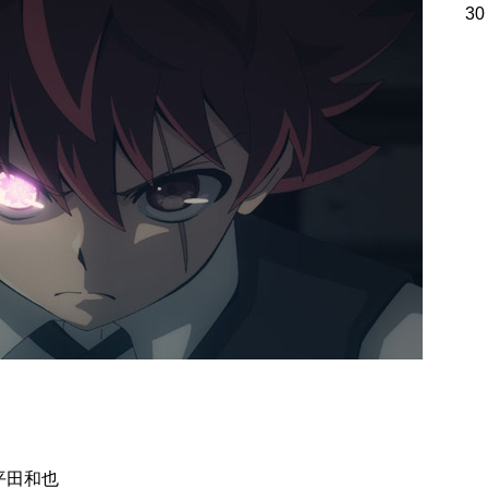
30
平田和也