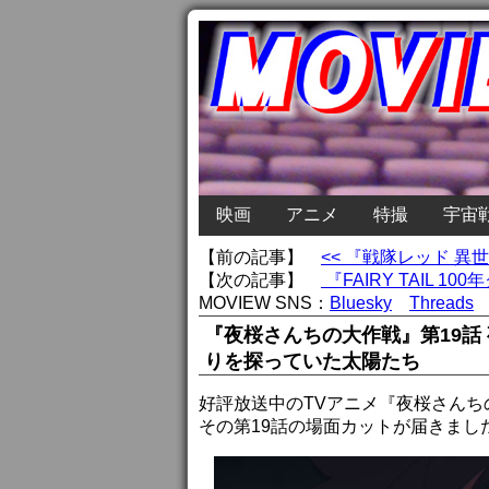
映画
アニメ
特撮
宇宙
【前の記事】
<< 『戦隊レッド 
【次の記事】
『FAIRY TAIL
MOVIEW SNS：
Bluesky
Threads
『夜桜さんちの大作戦』第19話
りを探っていた太陽たち
好評放送中のTVアニメ『夜桜さんち
その第19話の場面カットが届きまし