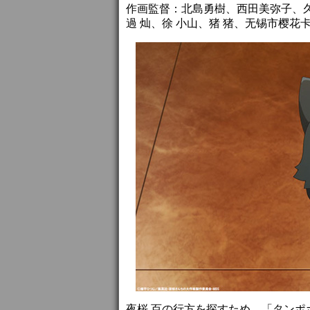
作画監督：北島勇樹、西田美弥子、久松沙
過 灿、徐 小山、猪 猪、无锡市樱
夜桜 百の行方を探すため、「タン