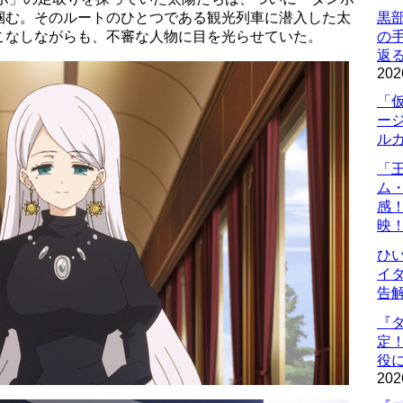
掴む。そのルートのひとつである観光列車に潜入した太
黒
こなしながらも、不審な人物に目を光らせていた。
の
返
202
「
ー
ル
「
ム
感
映
ひ
イダ
告
『
定
役に
202