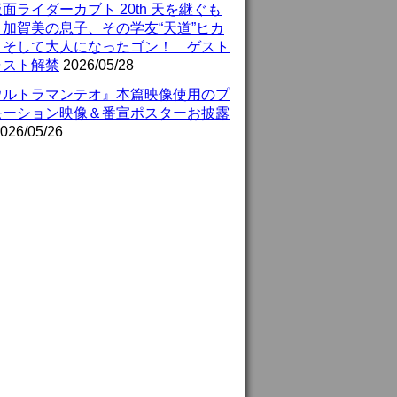
面ライダーカブト 20th 天を継ぐも
』加賀美の息子、その学友“天道”ヒカ
、そして大人になったゴン！ ゲスト
ャスト解禁
2026/05/28
ウルトラマンテオ』本篇映像使用のプ
モーション映像＆番宣ポスターお披露
026/05/26