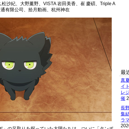
紀、大野薰野、VISTA 岩田美香、崔 慶碩、Triple A
花卡通有限公司、拾月動画、杭州神在
最
真
イ
レ
催
2
長野
集
ラマ
202
ポポ」の足取りを探っていた太陽たちは、ついに「タンポ