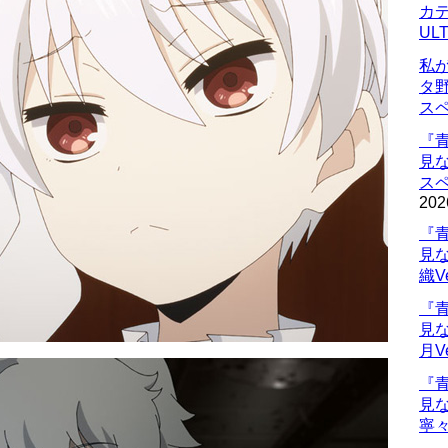
カデ
UL
私
タ
ス
『
見
ス
202
『
見
織V
『
見
月V
『
見
寧々