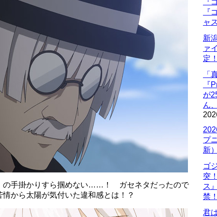
『ゴ
『ゴ
ャ
新
ァ
定
「
『P
が
ん
202
20
プ
新
ゴ
突
」の手掛かりすら掴めない……！ ガセネタだったので
ス
苦情から太陽が気付いた違和感とは！？
禁
君