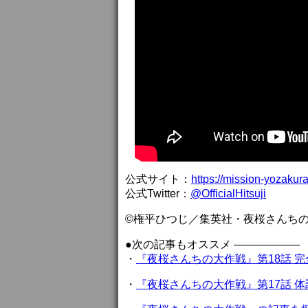
公式サイト：
https://mission-yozakur
公式Twitter：
@OfficialHitsuji
©権平ひつじ／集英社・夜桜さんち
●次の記事もオススメ ——————
・
『夜桜さんちの大作戦』第18話 
・
『夜桜さんちの大作戦』第17話 