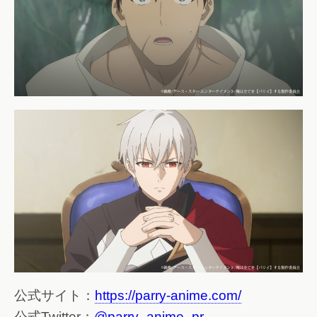
公式サイト：
https://parry-anime.com/
公式Twitter：
@parry_anime_pr