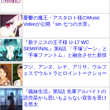
憂鬱の魔王・アスタロト様のMusic
Videoが公開『sin 七つの大罪』
『新テニスの王子様 U-17 WC
SEMIFINAL』第6話 「手塚ゾーン」と
「手塚ファントム」と融合させた新技
フジ、アンヌ、レナ、アリサ。ウルフ
ェスでウルトラヒロイントークショー
『義妹生活』第5話 先輩アルバイトの
読売栞から思いもよらない宣告を受け
る悠太