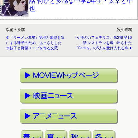
話 何かと多感な中学2年生・太宰と中
也
以前の投稿
次の投稿
『ラーメン赤猫』第4話 体型を気
『女神のカフェテラス』第2期 第16
にする珠子のため、あっさりした
話 レストランを追い出された
水餃子と野菜スープを作る文蔵
「Family」の5人を受け入れる隼