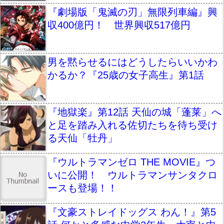
『劇場版「鬼滅の刃」無限列車編』興
収400億円！ 世界興収517億円
男を黙らせるにはどうしたらいいかわ
かるか？『25歳の女子高生』第1話
『地獄楽』第12話 天仙の城「蓬莱」へ
と足を踏み入れる佐切たちを待ち受け
る天仙「牡丹」
『ウルトラマンゼロ THE MOVIE』つ
いに公開！ ウルトラマンサンタクロ
ースも登場！！
『文豪ストレイドッグス わん！』第5