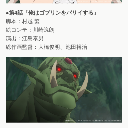
●第4話「俺はゴブリンをパリイする」
脚本：村越 繁
絵コンテ：川崎逸朗
演出：江島泰男
総作画監督：大橋俊明、池田裕治