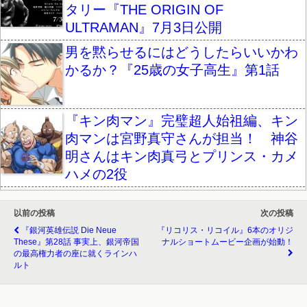
タリー『THE ORIGIN OF
ULTRAMAN』7月3日公開
男を黙らせるにはどうしたらいいかわ
かるか？『25歳の女子高生』第1話
『キン肉マン』完璧超人始祖編、キン
肉マンは宮野真守さんが担当！ 神谷
明さんはキン肉真弓とプリンス・カメ
ハメの2役
以前の投稿
次の投稿
『銀河英雄伝説 Die Neue
『リコリス・リコイル』6本のオリジ
These』第28話 事実上、銀河帝国
ナルショートムービー企画が始動！
の最高権力者の座に就くラインハ
ルト