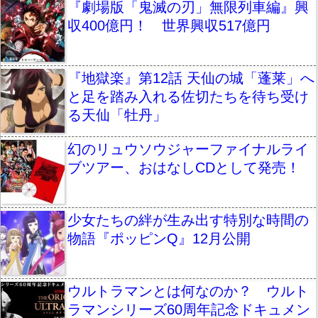
『劇場版「鬼滅の刃」無限列車編』興
収400億円！ 世界興収517億円
『地獄楽』第12話 天仙の城「蓬莱」へ
と足を踏み入れる佐切たちを待ち受け
る天仙「牡丹」
幻のリュウソウジャーファイナルライ
ブツアー、おはなしCDとして発売！
少女たちの絆が生み出す特別な時間の
物語『ポッピンQ』12月公開
ウルトラマンとは何なのか？ ウルト
ラマンシリーズ60周年記念ドキュメン