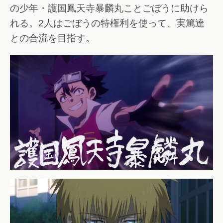
の少年・護国鳳天寺暴麟丸ことごぼうに助けら
れる。2人はごぼうの特権利を使って、実篤達
との合流を目指す。