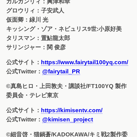
ガルガンリィ：興津和幸
グロウリィ：子安武人
仮面卿：緑川 光
キッシング・ゾア・ネビュリス9世:小原好美
タリスマン：置鮎龍太郎
サリンジャー：関 俊彦
公式サイト：
https://www.fairytail100yq.com/
公式Twitter：
@fairytail_PR
©真島ヒロ・上田敦夫・講談社/FT100YQ 製作
委員会・テレビ東京
公式サイト：
https://kimisentv.com/
公式Twitter：
@kimisen_project
©細音啓・猫鍋蒼/KADOKAWA/キミ戦2製作委