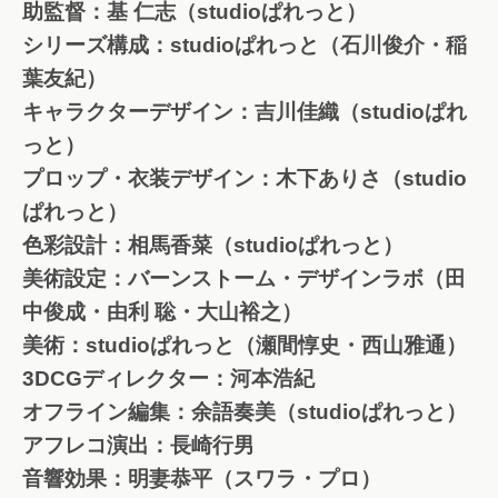
助監督：基 仁志（studioぱれっと）
シリーズ構成：studioぱれっと（石川俊介・稲
葉友紀）
キャラクターデザイン：吉川佳織（studioぱれ
っと）
プロップ・衣装デザイン：木下ありさ（studio
ぱれっと）
色彩設計：相馬香菜（studioぱれっと）
美術設定：バーンストーム・デザインラボ（田
中俊成・由利 聡・大山裕之）
美術：studioぱれっと（瀬間惇史・西山雅通）
3DCGディレクター：河本浩紀
オフライン編集：余語奏美（studioぱれっと）
アフレコ演出：長崎行男
音響効果：明妻恭平（スワラ・プロ）