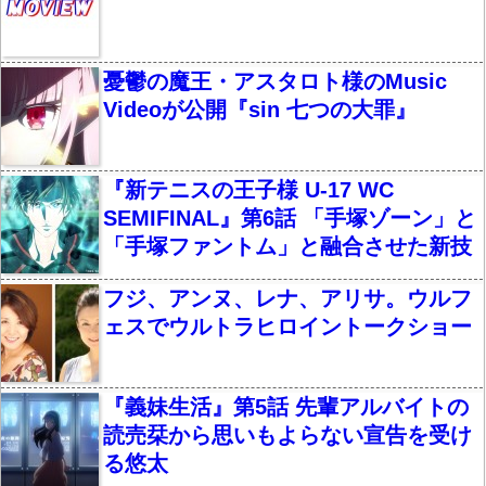
憂鬱の魔王・アスタロト様のMusic
Videoが公開『sin 七つの大罪』
『新テニスの王子様 U-17 WC
SEMIFINAL』第6話 「手塚ゾーン」と
「手塚ファントム」と融合させた新技
フジ、アンヌ、レナ、アリサ。ウルフ
ェスでウルトラヒロイントークショー
『義妹生活』第5話 先輩アルバイトの
読売栞から思いもよらない宣告を受け
る悠太