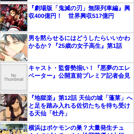
『劇場版「鬼滅の刃」無限列車編』興
収400億円！ 世界興収517億円
男を黙らせるにはどうしたらいいかわ
かるか？『25歳の女子高生』第1話
キャスト・監督勢揃い！『悪夢のエレ
ベーター』公開直前プレミア記者会見
『地獄楽』第12話 天仙の城「蓬莱」へ
と足を踏み入れる佐切たちを待ち受け
る天仙「牡丹」
横浜はポケモンの巣？大量発生チュ