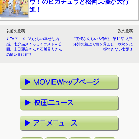
ウ！のピカチュウと松岡茉優が大行
進！
以前の投稿
次の投稿
TVアニメ『わたしの幸せな結
『夜桜さんちの大作戦』第14話 太平
婚』七夕描き下ろしイラストを公
洋沖の船上で目を覚まし、状況を把
開。上田麗奈さんと石川界人さん
握できない太陽
の願い事は何？