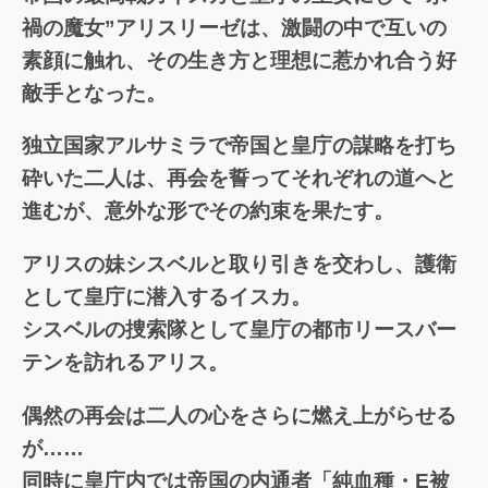
禍の魔女”アリスリーゼは、激闘の中で互いの
素顔に触れ、その生き方と理想に惹かれ合う好
敵手となった。
独立国家アルサミラで帝国と皇庁の謀略を打ち
砕いた二人は、再会を誓ってそれぞれの道へと
進むが、意外な形でその約束を果たす。
アリスの妹シスベルと取り引きを交わし、護衛
として皇庁に潜入するイスカ。
シスベルの捜索隊として皇庁の都市リースバー
テンを訪れるアリス。
偶然の再会は二人の心をさらに燃え上がらせる
が……
同時に皇庁内では帝国の内通者「純血種・E被