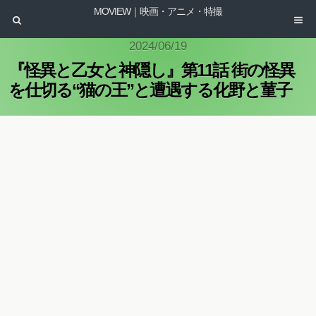
MOVIEW｜映画・アニメ・特撮
2024/06/19
『怪異と乙女と神隠し』第11話 街の怪異
を仕切る“猫の王”と遭遇する化野と菫子