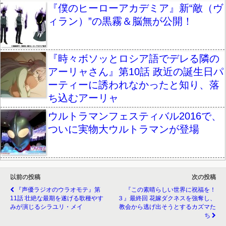
『僕のヒーローアカデミア』新“敵（ヴ
ィラン）”の黒霧＆脳無が公開！
『時々ボソッとロシア語でデレる隣の
アーリャさん』第10話 政近の誕生日パ
ーティーに誘われなかったと知り、落
ち込むアーリャ
ウルトラマンフェスティバル2016で、
ついに実物大ウルトラマンが登場
以前の投稿
次の投稿
『声優ラジオのウラオモテ』第
『この素晴らしい世界に祝福を！
11話 壮絶な最期を遂げる歌種やす
３』最終回 花嫁ダクネスを強奪し、
みが演じるシラユリ・メイ
教会から逃げ出そうとするカズマた
ち