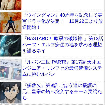
『ウイングマン』40周年を記念して実
写ドラマ化が決定！ 10月22日より放
送開始！
『BASTARD!! -暗黒の破壊神-』第13話
ハーフ・エルフ安住の地を求める理想
を語るネイ
『ルパン三世 PART6』第17話 天才エ
ンジニア・リンファの最強警備システ
ムに挑むルパン
『多数欠』第9話 ごぼう達の援護の
元、皇帝の塔へ突入するチーム実篤た
ち