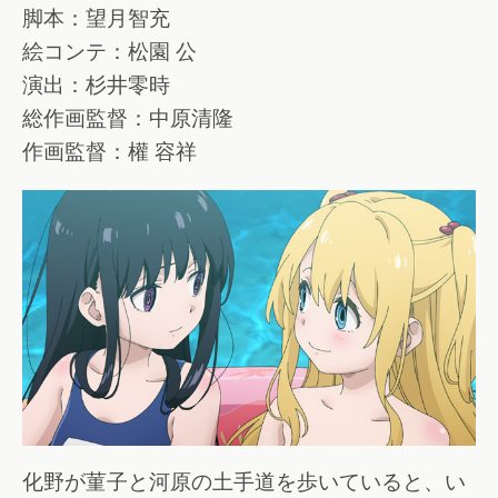
脚本：望月智充
絵コンテ：松園 公
演出：杉井零時
総作画監督：中原清隆
作画監督：權 容祥
化野が菫子と河原の土手道を歩いていると、い