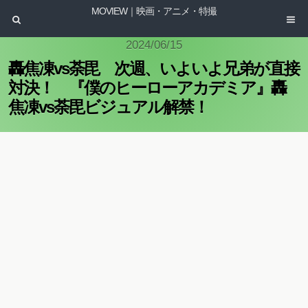
MOVIEW｜映画・アニメ・特撮
2024/06/15
轟焦凍vs荼毘 次週、いよいよ兄弟が直接
対決！ 『僕のヒーローアカデミア』轟
焦凍vs荼毘ビジュアル解禁！