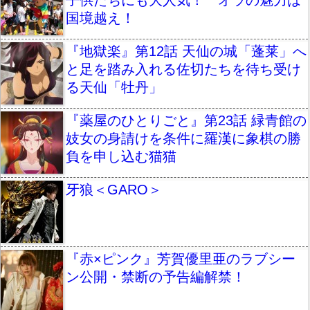
国境越え！
『地獄楽』第12話 天仙の城「蓬莱」へ
と足を踏み入れる佐切たちを待ち受け
る天仙「牡丹」
『薬屋のひとりごと』第23話 緑青館の
妓女の身請けを条件に羅漢に象棋の勝
負を申し込む猫猫
牙狼＜GARO＞
『赤×ピンク』芳賀優里亜のラブシー
ン公開・禁断の予告編解禁！