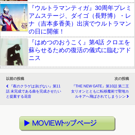
『ウルトラマンティガ』30周年プレミ
アムステージ、ダイゴ（長野博）・レ
ナ（吉本多香美）出演でウルトラマン
の日に開催！
『はめつのおうこく』第4話 クロエを
蘇らせるための復活の儀式に臨むアド
ニス
以前の投稿
次の投稿
『夜のクラゲは泳げない』第11
『THE NEW GATE』第10話 第二王
話 未完成である曲を完成させたい
女リオンとともに転移魔術で聖地カ
と提案する花音
ルキアへ飛ばされてしまうシン