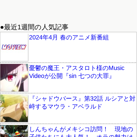
●最近1週間の人気記事
2024年4月 春のアニメ新番組
憂鬱の魔王・アスタロト様のMusic
Videoが公開『sin 七つの大罪』
『シャドウバース』第32話 ルシアと対
峙するマウラ・アベラルド
しんちゃんがメキシコ訪問！ 現地の
子供たちにも大人気！ オラの魅力は