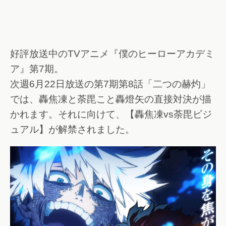
好評放送中のTVアニメ『僕のヒーローアカデミ
ア』第7期。
次週6月22日放送の第7期第8話「二つの赫灼」
では、轟焦凍と荼毘こと轟燈矢の直接対決が描
かれます。それに向けて、【轟焦凍vs荼毘ビジ
ュアル】が解禁されました。