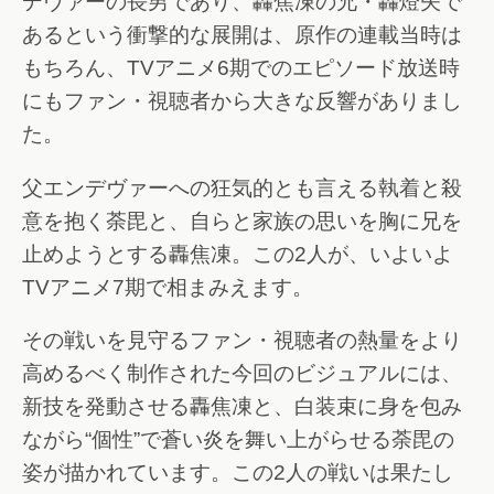
デヴァーの長男であり、轟焦凍の兄・轟燈矢で
あるという衝撃的な展開は、原作の連載当時は
もちろん、TVアニメ6期でのエピソード放送時
にもファン・視聴者から大きな反響がありまし
た。
父エンデヴァーへの狂気的とも言える執着と殺
意を抱く荼毘と、自らと家族の思いを胸に兄を
止めようとする轟焦凍。この2人が、いよいよ
TVアニメ7期で相まみえます。
その戦いを見守るファン・視聴者の熱量をより
高めるべく制作された今回のビジュアルには、
新技を発動させる轟焦凍と、白装束に身を包み
ながら“個性”で蒼い炎を舞い上がらせる荼毘の
姿が描かれています。この2人の戦いは果たし