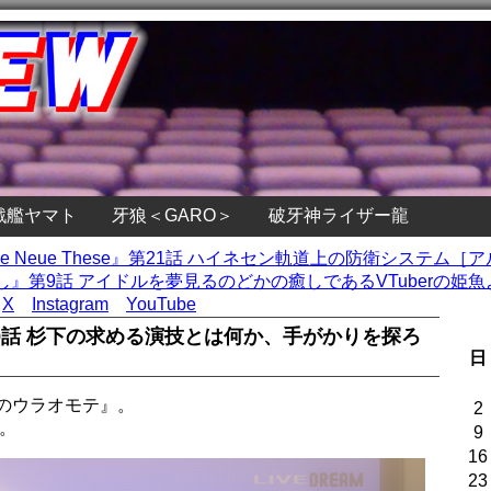
戦艦ヤマト
牙狼＜GARO＞
破牙神ライザー龍
Die Neue These』第21話 ハイネセン軌道上の防衛システム
』第9話 アイドルを夢見るのどかの癒しであるVTuberの姫魚よ
X
Instagram
YouTube
9話 杉下の求める演技とは何か、手がかりを探ろ
日
のウラオモテ』。
2
。
9
16
23