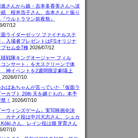
部進さんから娘・吉本多香美さんへ涙
手紙 桜井浩子さん、吉本さんと振り
る『ウルトラマン前夜祭』
6/07/12
仮面ライダーゼッツ ファイナルステ
ジ」入場者プレゼントはFSオリジナ
カプセム全7種
2026/07/12
王様戦隊キングオージャー フィル
・コンサート」を大スクリーンで体
！ 神イベントを2週間限定劇場上
！
2026/07/10
いおばあちゃんが言っていた『仮面ラ
ーカブト 20th 天を継ぐもの』本予
解禁！
2026/07/10
ダーウィンズゲーム』実写映画化決
！ カナメ役は中川大志さん、シュカ
Kōki,さん、レイン役は畑 芽育さん
6/07/10