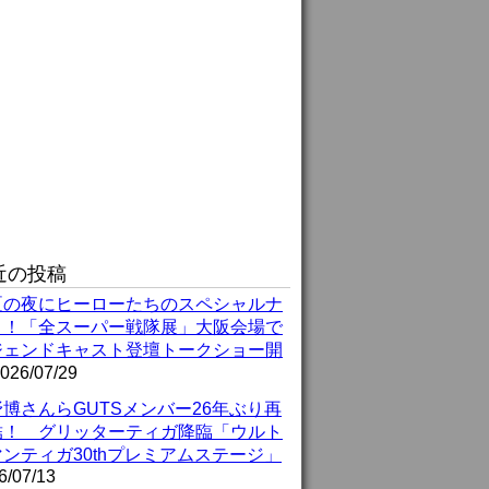
近の投稿
夏の夜にヒーローたちのスペシャルナ
ト！「全スーパー戦隊展」大阪会場で
ジェンドキャスト登壇トークショー開
026/07/29
博さんらGUTSメンバー26年ぶり再
結！ グリッターティガ降臨「ウルト
ンティガ30thプレミアムステージ」
6/07/13