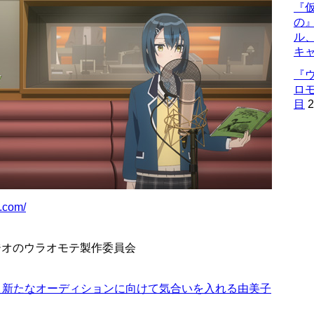
『仮
の
ル
キ
『
ロ
目
2
e.com/
声優ラジオのウラオモテ製作委員会
 新たなオーディションに向けて気合いを入れる由美子