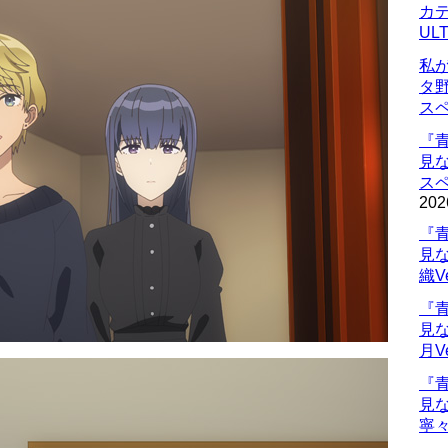
カデ
UL
私
タ
ス
『
見
ス
202
『
見
織V
『
見
月V
『
見
寧々