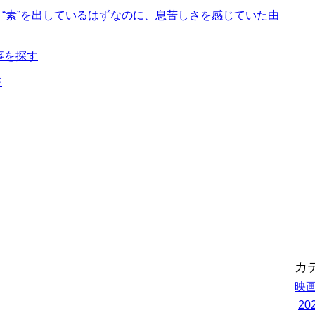
 “素”を出しているはずなのに、息苦しさを感じていた由
事を探す
ジ
カ
映
2