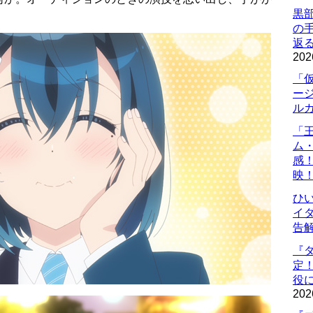
黒
の
返
202
「
ー
ル
「
ム
感
映
ひ
イダ
告
『
定
役に
202