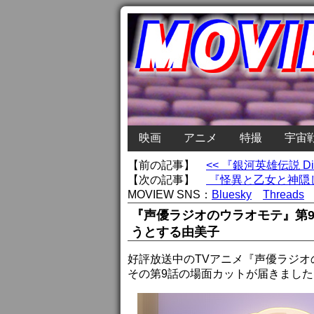
映画
アニメ
特撮
宇宙
【前の記事】
<< 『銀河英雄伝説 
【次の記事】
『怪異と乙女と神隠し
MOVIEW SNS：
Bluesky
Threads
『声優ラジオのウラオモテ』第
うとする由美子
好評放送中のTVアニメ『声優ラジオ
その第9話の場面カットが届きました