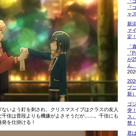
『ゴ
『ゴ
ャ
新
ァ
定
「
『P
が
ん
202
20
プ
新
ゴ
ぎないよう釘を刺され、クリスマスイブはクラスの友人
突
だ千佳は普段よりも機嫌がよさそうだが……。千佳にも
ス
挑発を仕掛ける！
禁
君