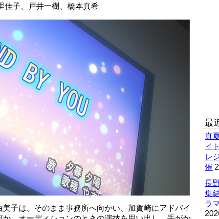
里佳子、戸井一樹、橋本真希
最
真
イ
レ
催
2
長野
集
ラマ
由美子は、そのまま事務所へ向かい、加賀崎にアドバイ
202
何か。オーディションのときの演技を思い出し、手がか