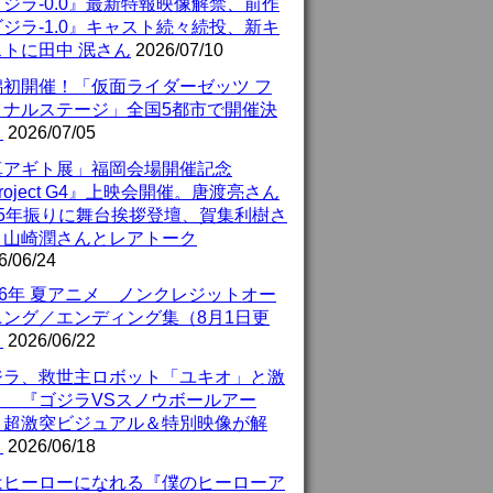
ジラ-0.0』最新特報映像解禁、前作
ジラ-1.0』キャスト続々続投、新キ
ストに田中 泯さん
2026/07/10
潟初開催！「仮面ライダーゼッツ フ
イナルステージ」全国5都市で開催決
！
2026/07/05
真アギト展」福岡会場開催記念
roject G4』上映会開催。唐渡亮さん
25年振りに舞台挨拶登壇、賀集利樹さ
、山崎潤さんとレアトーク
6/06/24
26年 夏アニメ ノンクレジットオー
ニング／エンディング集（8月1日更
）
2026/06/22
ジラ、救世主ロボット「ユキオ」と激
！ 『ゴジラVSスノウボールアー
』超激突ビジュアル＆特別映像が解
！
2026/06/18
はヒーローになれる『僕のヒーローア