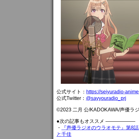
公式サイト：
https://seiyuradio-anim
公式Twitter：
@sayyouradio_prj
©2023 二月 公/KADOKAWA/
●次の記事もオススメ ——————
・
『声優ラジオのウラオモテ』第8話
と千佳