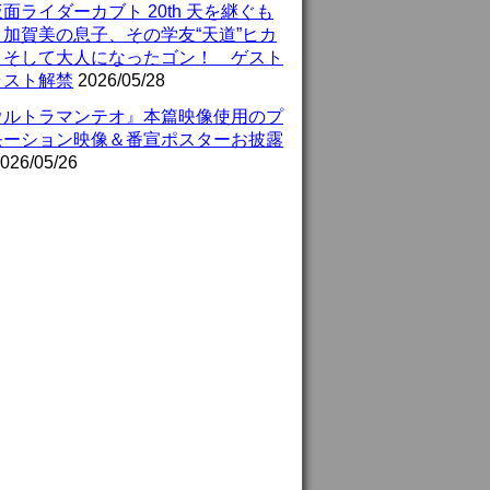
面ライダーカブト 20th 天を継ぐも
』加賀美の息子、その学友“天道”ヒカ
、そして大人になったゴン！ ゲスト
ャスト解禁
2026/05/28
ウルトラマンテオ』本篇映像使用のプ
モーション映像＆番宣ポスターお披露
026/05/26