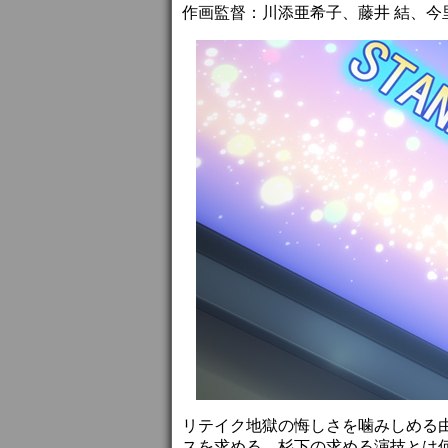
作画監督：川添亜希子、藤井 結、今
リテイク地獄の悔しさを噛みしめる
スを求める。杉下の求める演技とは