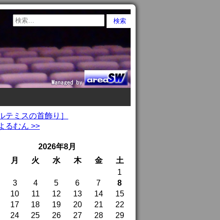
［アルテミスの首飾り］
るむん >>
2026年8月
月
火
水
木
金
土
1
3
4
5
6
7
8
10
11
12
13
14
15
17
18
19
20
21
22
24
25
26
27
28
29