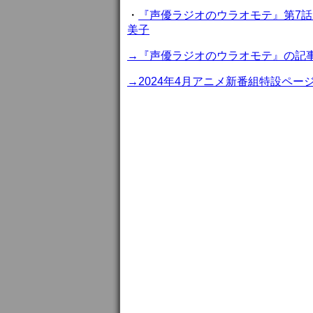
・
『声優ラジオのウラオモテ』第7話
美子
→『声優ラジオのウラオモテ』の記
→2024年4月アニメ新番組特設ペー