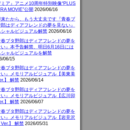
ミア』アニメ10周年特別映像“PLUS
TRA MOVIE”公開
2026/06/16
が来たから、もう大丈夫です『青春ブ
野郎はディアフレンドの夢を見ない』
ペシャルビジュアル解禁
2026/06/16
青春ブタ野郎はディアフレンドの夢を
ない』本予告解禁、明日6月16日には
ペシャルビジュアルを解禁
6/06/15
青春ブタ野郎はディアフレンドの夢を
ない』メモリアルビジュアル【美東美
er.】 解禁
2026/06/14
青春ブタ野郎はディアフレンドの夢を
ない』メモリアルビジュアル【広川卯
er.】 解禁
2026/06/07
青春ブタ野郎はディアフレンドの夢を
ない』メモリアルビジュアル【岩見沢
Ver.】 解禁
2026/05/31